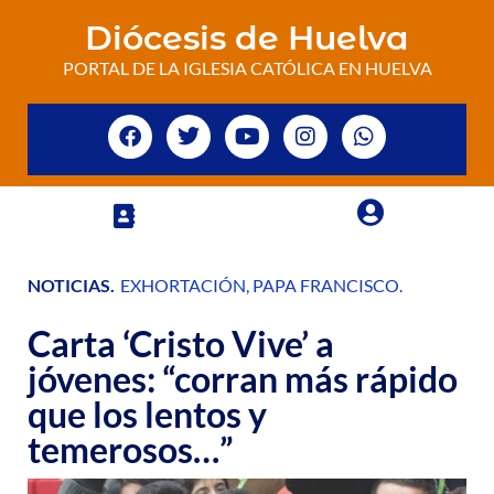
Diócesis de Huelva
PORTAL DE LA IGLESIA CATÓLICA EN HUELVA
NOTICIAS
.
EXHORTACIÓN
,
PAPA FRANCISCO
.
Carta ‘Cristo Vive’ a
jóvenes: “corran más rápido
que los lentos y
temerosos…”