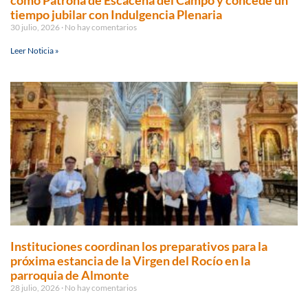
tiempo jubilar con Indulgencia Plenaria
30 julio, 2026
No hay comentarios
Leer Noticia »
Instituciones coordinan los preparativos para la
próxima estancia de la Virgen del Rocío en la
parroquia de Almonte
28 julio, 2026
No hay comentarios