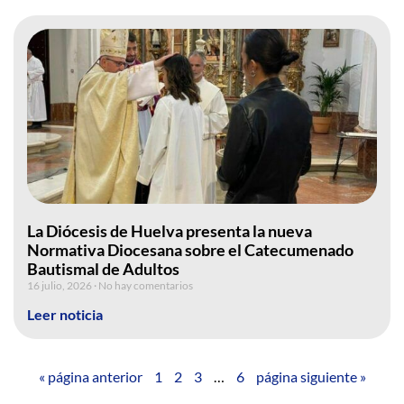
La Diócesis de Huelva presenta la nueva
Normativa Diocesana sobre el Catecumenado
Bautismal de Adultos
16 julio, 2026
No hay comentarios
Leer noticia
« página anterior
1
2
3
…
6
página siguiente »