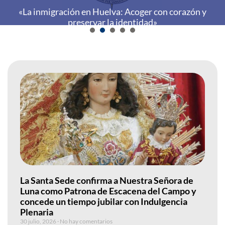
«La inmigración en Huelva: Acoger con corazón y
preservar la identidad»
1
2
3
4
5
La Santa Sede confirma a Nuestra Señora de
Luna como Patrona de Escacena del Campo y
concede un tiempo jubilar con Indulgencia
Plenaria
30 julio, 2026
No hay comentarios