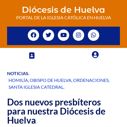
Diócesis de Huelva
PORTAL DE LA IGLESIA CATÓLICA EN HUELVA
NOTICIAS
.
HOMILÍA
,
OBISPO DE HUELVA
,
ORDENACIONES
,
SANTA IGLESIA CATEDRAL
.
Dos nuevos presbíteros
para nuestra Diócesis de
Huelva