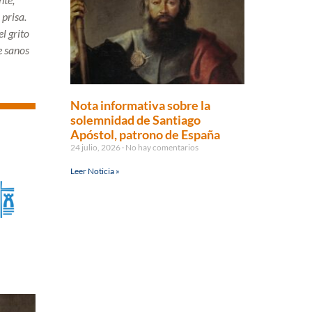
 prisa.
l grito
e sanos
Nota informativa sobre la
solemnidad de Santiago
Apóstol, patrono de España
24 julio, 2026
No hay comentarios
Leer Noticia »