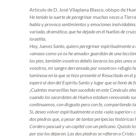
Artículo de D. José Vilaplana Blasco, obispo de Hue
He tenido la suerte de peregrinar muchas veces a Tierra S
habla y provoca sentimientos y emociones inolvidables. E
variada, dramática, que ha dejado en él huellas de cru
israelita.
Hoy, Jueves Santo, quiero peregrinar espiritualmente a e
«amaos como yo os he amado» guardián de una lección es
los pies, también vosotros debéis lavaros los pies unos
vosotros, mi sangre derramada por vosotros» refugio hu
luminosa en la que se hizo presente el Resucitado en el 
esperó el don del Espíritu Santo y lugar que se llenó de f
¡Cuántas maravillas han sucedido en este Cenáculo ahora
cuando los sacerdotes de Huelva estaban renovando sus p
continuamos, con disgusto pero con fe, compartiendo la h
Sí, deseo volver espiritualmente a esta «sala superior»
dos piedras que, a pesar de tantas peripecias históricas
Cordero pascual y un capitel con un pelícano. Quizás lo
por eso los dejaron. Las dos piedras se refieren a Cristo