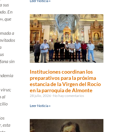
Leer Noticia »
a sus
ado. En
o», que
lamada a
invitados
a
sus
fana sin
Instituciones coordinan los
andemia
preparativos para la próxima
estancia de la Virgen del Rocío
virus;
en la parroquia de Almonte
28 julio, 2026
No hay comentarios
 al
cilio
Leer Noticia »
los
, esta
nte,