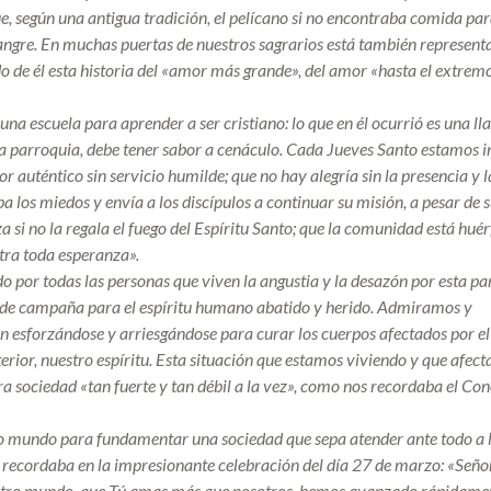
ue, según una antigua tradición, el pelícano si no encontraba comida par
sangre. En muchas puertas de nuestros sagrarios está también represent
do de él esta historia del «amor más grande», del amor «hasta el extrem
 una escuela para aprender a ser cristiano: lo que en él ocurrió es una l
oda parroquia, debe tener sabor a cenáculo. Cada Jueves Santo estamos 
 auténtico sin servicio humilde; que no hay alegría sin la presencia y l
a los miedos y envía a los discípulos a continuar su misión, a pesar de 
a si no la regala el fuego del Espíritu Santo; que la comunidad está huér
tra toda esperanza».
 por todas las personas que viven la angustia y la desazón por esta p
l de campaña para el espíritu humano abatido y herido. Admiramos y
 esforzándose y arriesgándose para curar los cuerpos afectados por el 
ior, nuestro espíritu. Esta situación que estamos viviendo y que afecta
a sociedad «tan fuerte y tan débil a la vez», como nos recordaba el Con
o mundo para fundamentar una sociedad que sepa atender ante todo a 
o recordaba en la impresionante celebración del día 27 de marzo: «Señor
 nuestro mundo, que Tú amas más que nosotros, hemos avanzado rápidame