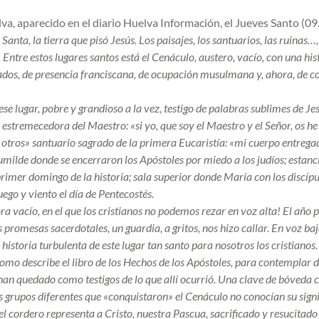
lva, aparecido en el diario Huelva Información, el Jueves Santo (09
anta, la tierra que pisó Jesús. Los paisajes, los santuarios, las ruinas…
ntre estos lugares santos está el Cenáculo, austero, vacío, con una his
zados, de presencia franciscana, de ocupación musulmana y, ahora, de c
se lugar, pobre y grandioso a la vez, testigo de palabras sublimes de Jes
tremecedora del Maestro: «si yo, que soy el Maestro y el Señor, os he
 a otros» santuario sagrado de la primera Eucaristía: «mi cuerpo entrega
milde donde se encerraron los Apóstoles por miedo a los judíos; estanc
primer domingo de la historia; sala superior donde María con los discíp
uego y viento el día de Pentecostés.
 vacío, en el que los cristianos no podemos rezar en voz alta! El año 
romesas sacerdotales, un guardia, a gritos, nos hizo callar. En voz ba
istoria turbulenta de este lugar tan santo para nosotros los cristianos.
 como describe el libro de los Hechos de los Apóstoles, para contemplar 
 han quedado como testigos de lo que allí ocurrió. Una clave de bóveda c
s grupos diferentes que «conquistaron» el Cenáculo no conocían su signi
: el cordero representa a Cristo, nuestra Pascua, sacrificado y resucitad