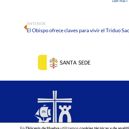
Leer más »
ANTERIOR
En
Diócesis de Huelva
utilizamos
cookies técnicas y de analít