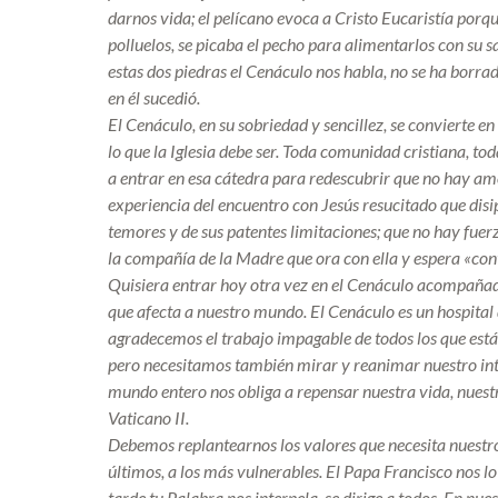
darnos vida; el pelícano evoca a Cristo Eucaristía porq
polluelos, se picaba el pecho para alimentarlos con su 
estas dos piedras el Cenáculo nos habla, no se ha borra
en él sucedió.
El Cenáculo, en su sobriedad y sencillez, se convierte en
lo que la Iglesia debe ser. Toda comunidad cristiana, t
a entrar en esa cátedra para redescubrir que no hay amor
experiencia del encuentro con Jesús resucitado que disip
temores y de sus patentes limitaciones; que no hay fuerz
la compañía de la Madre que ora con ella y espera «con
Quisiera entrar hoy otra vez en el Cenáculo acompañado
que afecta a nuestro mundo. El Cenáculo es un hospita
agradecemos el trabajo impagable de todos los que están
pero necesitamos también mirar y reanimar nuestro inter
mundo entero nos obliga a repensar nuestra vida, nuestr
Vaticano II.
Debemos replantearnos los valores que necesita nuestr
últimos, a los más vulnerables. El Papa Francisco nos l
tarde tu Palabra nos interpela, se dirige a todos. En