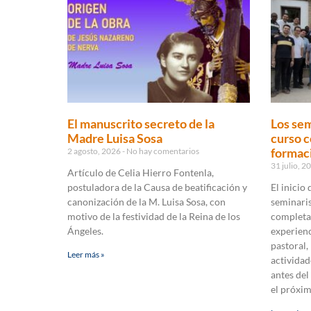
El manuscrito secreto de la
Los sem
Madre Luisa Sosa
curso c
formaci
2 agosto, 2026
No hay comentarios
31 julio, 
Artículo de Celia Hierro Fontenla,
postuladora de la Causa de beatificación y
El inicio
canonización de la M. Luisa Sosa, con
seminaris
motivo de la festividad de la Reina de los
completa
Ángeles.
experienc
pastoral,
Leer más »
actividad
antes del
el próxi