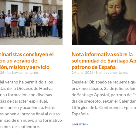
inaristas concluyen el
Nota informativa sobre la
on un verano de
solemnidad de Santiago Ap
ón, misión y servicio
patrono de España
2026
No hay comentarios
24 julio, 2026
No hay comentarios
 del verano ha permitido a los
Desde el Obispado se recuerda que
tas de la Diócesis de Huelva
próximo sábado, 25 de julio, sole
r su formación con diversas
de Santiago Apóstol, patrono de E
ias de carácter espiritual,
día de precepto, según el Calendar
 misionero y académico. Estas
Litúrgico de la Conferencia Episco
es ponen el broche final al curso
Española.
 inicio de un nuevo año formativo
Leer más »
mo mes de septiembre.