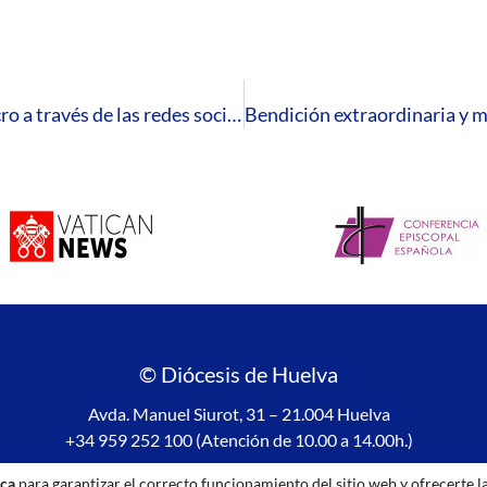
El Obispo ofrece claves para vivir el Triduo Sacro a través de las redes sociales
© Diócesis de Huelva
Avda. Manuel Siurot, 31 – 21.004 Huelva
+34 959 252 100 (Atención de 10.00 a 14.00h.)
Aviso legal
|
Política de privacidad
|
Política de Cookies
ica
para garantizar el correcto funcionamiento del sitio web y ofrecerte l