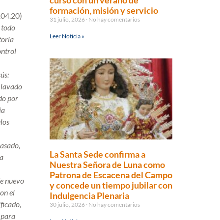
curso con un verano de
formación, misión y servicio
.04.20)
31 julio, 2026
No hay comentarios
, todo
Leer Noticia »
toria
ontrol
ús:
 lavado
do por
ia
ulos
pasado,
La Santa Sede confirma a
ja
Nuestra Señora de Luna como
Patrona de Escacena del Campo
de nuevo
y concede un tiempo jubilar con
on el
Indulgencia Plenaria
ficado,
30 julio, 2026
No hay comentarios
o para