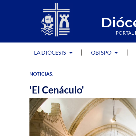
Dióc
PORTAL 
LA DIÓCESIS
OBISPO
NOTICIAS
.
'El Cenáculo'