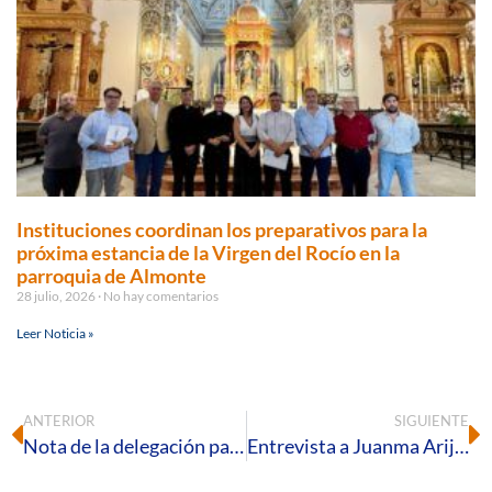
Instituciones coordinan los preparativos para la
próxima estancia de la Virgen del Rocío en la
parroquia de Almonte
28 julio, 2026
No hay comentarios
Leer Noticia »
ANTERIOR
SIGUIENTE
Nota de la delegación para Hermandades sobre hermanos mayores de romerías
Entrevista a Juanma Arija, capellán del hospital Vázquez Díaz