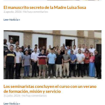
El manuscrito secreto de la Madre Luisa Sosa
2 agosto, 2026
No hay comentarios
Leer Noticia »
Los seminaristas concluyen el curso con un verano
de formación, misión y servicio
31 julio, 2026
No hay comentarios
Leer Noticia »