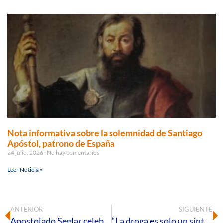
Nota informativa sobre la solemnidad de Santiago
Apóstol, patrono de España
24 julio, 2026
No hay comentarios
Leer Noticia »
ANTERIOR
SIGUIENTE
Apostolado Seglar celebra una jornada virtual camino a Pentecostés
“La droga es solo un síntoma de un mal más profundo”