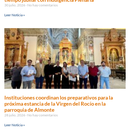
30 julio, 2026
No hay comentarios
Leer Noticia »
Instituciones coordinan los preparativos para la
próxima estancia de la Virgen del Rocío en la
parroquia de Almonte
28 julio, 2026
No hay comentarios
Leer Noticia »