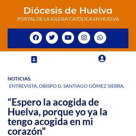
Diócesis de Huelva
PORTAL DE LA IGLESIA CATÓLICA EN HUELVA
NOTICIAS
.
ENTREVISTA
,
OBISPO D. SANTIAGO GÓMEZ SIERRA
.
“Espero la acogida de
Huelva, porque yo ya la
tengo acogida en mi
corazón”