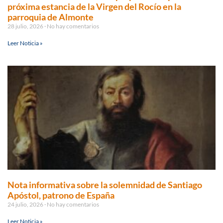
próxima estancia de la Virgen del Rocío en la
parroquia de Almonte
28 julio, 2026
No hay comentarios
Leer Noticia »
Nota informativa sobre la solemnidad de Santiago
Apóstol, patrono de España
24 julio, 2026
No hay comentarios
Leer Noticia »