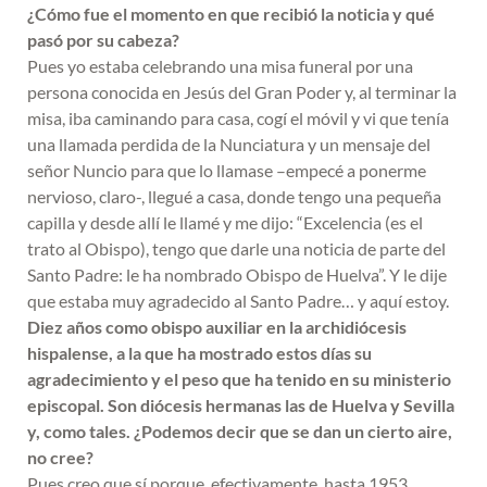
¿Cómo fue el momento en que recibió la noticia y qué
pasó por su cabeza?
Pues yo estaba celebrando una misa funeral por una
persona conocida en Jesús del Gran Poder y, al terminar la
misa, iba caminando para casa, cogí el móvil y vi que tenía
una llamada perdida de la Nunciatura y un mensaje del
señor Nuncio para que lo llamase –empecé a ponerme
nervioso, claro-, llegué a casa, donde tengo una pequeña
capilla y desde allí le llamé y me dijo: “Excelencia (es el
trato al Obispo), tengo que darle una noticia de parte del
Santo Padre: le ha nombrado Obispo de Huelva”. Y le dije
que estaba muy agradecido al Santo Padre… y aquí estoy.
Diez años como obispo auxiliar en la archidiócesis
hispalense, a la que ha mostrado estos días su
agradecimiento y el peso que ha tenido en su ministerio
episcopal. Son diócesis hermanas las de Huelva y Sevilla
y, como tales. ¿Podemos decir que se dan un cierto aire,
no cree?
Pues creo que sí porque, efectivamente, hasta 1953,