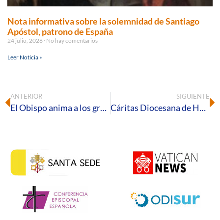
Nota informativa sobre la solemnidad de Santiago
Apóstol, patrono de España
24 julio, 2026
No hay comentarios
Leer Noticia »
ANTERIOR
SIGUIENTE
El Obispo anima a los grupos de Lectura Creyente de la Palabra a continuar en medio de las dificultades
Cáritas Diocesana de Huelva hace un llamamiento para realizar un voluntariado en su entidad