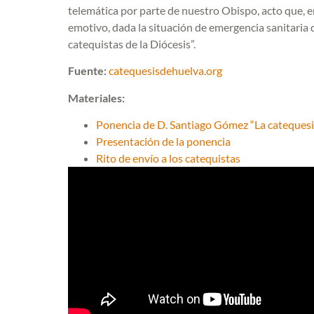
telemática por parte de nuestro Obispo, acto que, 
emotivo, dada la situación de emergencia sanitaria
catequistas de la Diócesis”.
Fuente:
catequesisdehuelva.org
Materiales:
Ponencia de D. Santiago Gómez “La catequesi
Presentación de la ponencia
Rito de envío a los catequistas