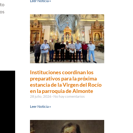
Leer Noticia »
nto
los
Instituciones coordinan los
preparativos para la próxima
estancia de la Virgen del Rocío
en la parroquia de Almonte
28 julio, 2026
No hay comentarios
Leer Noticia »