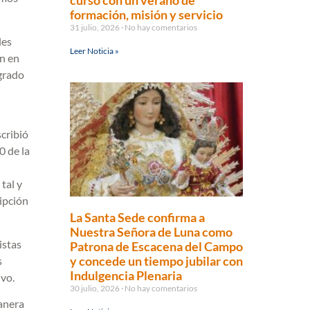
curso con un verano de
formación, misión y servicio
31 julio, 2026
No hay comentarios
les
Leer Noticia »
n en
agrado
scribió
0 de la
tal y
ipción
La Santa Sede confirma a
Nuestra Señora de Luna como
istas
Patrona de Escacena del Campo
y concede un tiempo jubilar con
s
Indulgencia Plenaria
vo.
30 julio, 2026
No hay comentarios
manera