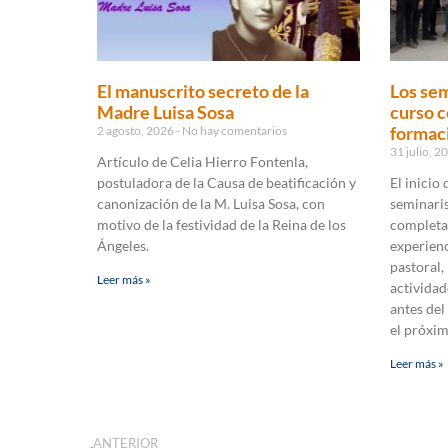
El manuscrito secreto de la
Los sem
Madre Luisa Sosa
curso c
formaci
2 agosto, 2026
No hay comentarios
31 julio, 
Artículo de Celia Hierro Fontenla,
postuladora de la Causa de beatificación y
El inicio
canonización de la M. Luisa Sosa, con
seminaris
motivo de la festividad de la Reina de los
completa
Ángeles.
experienc
pastoral,
Leer más »
actividad
antes del
el próxi
Leer más »
ANTERIOR