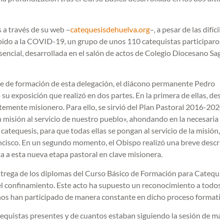
 a través de su web –
catequesisdehuelva.org
–, a pesar de las difíci
bido a la COVID-19, un grupo de unos 110 catequistas participaro
esencial, desarrollada en el salón de actos de Colegio Diocesano S
le de formación de esta delegación, el diácono permanente Pedro
u exposición que realizó en dos partes. En la primera de ellas, de
emente misionero. Para ello, se sirvió del Plan Pastoral 2016-202
n misión al servicio de nuestro pueblo», ahondando en la necesaria
catequesis, para que todas ellas se pongan al servicio de la misión, 
ncisco. En un segundo momento, el Obispo realizó una breve descr
ta a esta nueva etapa pastoral en clave misionera.
 entrega de los diplomas del Curso Básico de Formación para Catequ
el confinamiento. Este acto ha supuesto un reconocimiento a todo
ños han participado de manera constante en dicho proceso formati
atequistas presentes y de cuantos estaban siguiendo la sesión de 