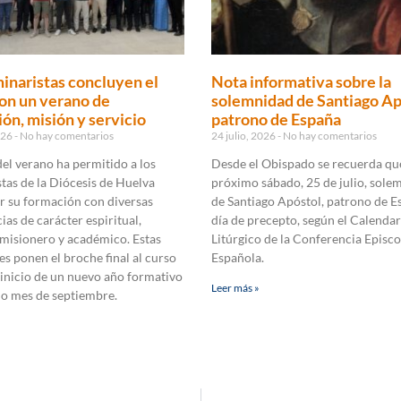
inaristas concluyen el
Nota informativa sobre la
on un verano de
solemnidad de Santiago Ap
ón, misión y servicio
patrono de España
2026
No hay comentarios
24 julio, 2026
No hay comentarios
 del verano ha permitido a los
Desde el Obispado se recuerda que
tas de la Diócesis de Huelva
próximo sábado, 25 de julio, sole
r su formación con diversas
de Santiago Apóstol, patrono de E
ias de carácter espiritual,
día de precepto, según el Calendar
 misionero y académico. Estas
Litúrgico de la Conferencia Episco
es ponen el broche final al curso
Española.
 inicio de un nuevo año formativo
Leer más »
mo mes de septiembre.