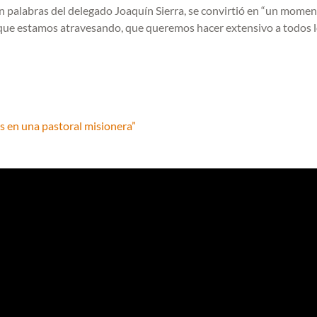
en palabras del delegado Joaquín Sierra, se convirtió en “un mome
 que estamos atravesando, que queremos hacer extensivo a todos 
s en una pastoral misionera”