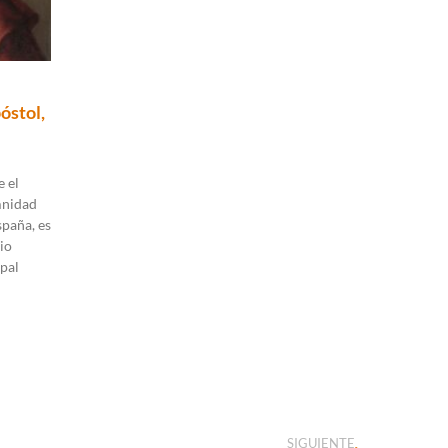
óstol,
 el
mnidad
spaña, es
io
pal
SIGUIENTE