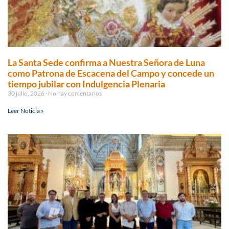
La Santa Sede confirma a Nuestra Señora de Luna
como Patrona de Escacena del Campo y concede un
tiempo jubilar con Indulgencia Plenaria
30 julio, 2026
No hay comentarios
Leer Noticia »