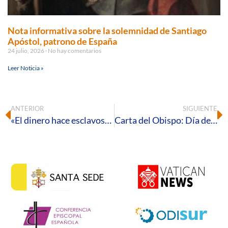
Nota informativa sobre la solemnidad de Santiago
Apóstol, patrono de España
24 julio, 2026
No hay comentarios
Leer Noticia »
ANTERIOR
SIGUIENTE
«El dinero hace esclavos; la entrega conduce a la libertad», comentario al Evangelio del XXXII Domingo del Tiempo Ordinario − B
Carta del Obispo: Día de la Iglesia Diocesana, para celebrar que «somos una gran familia contigo»