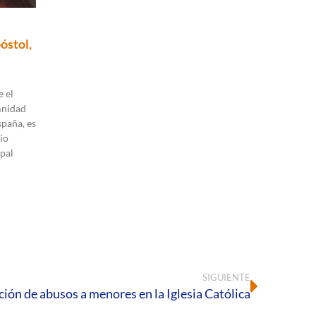
óstol,
 el
mnidad
spaña, es
io
pal
SIGUIENTE
ción de abusos a menores en la Iglesia Católica