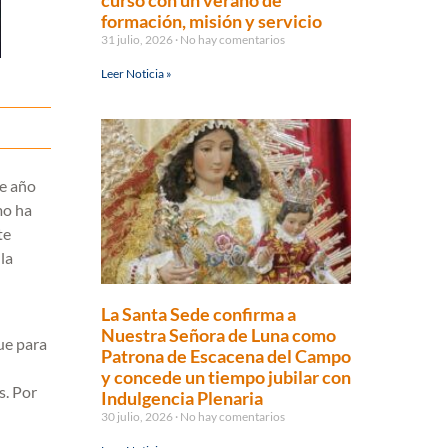
curso con un verano de
formación, misión y servicio
31 julio, 2026
No hay comentarios
Leer Noticia »
te año
mo ha
te
la
La Santa Sede confirma a
Nuestra Señora de Luna como
ue para
Patrona de Escacena del Campo
y concede un tiempo jubilar con
s. Por
Indulgencia Plenaria
30 julio, 2026
No hay comentarios