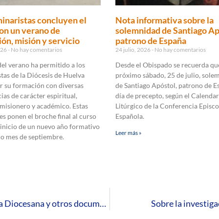
inaristas concluyen el
Nota informativa sobre la
on un verano de
solemnidad de Santiago Ap
ón, misión y servicio
patrono de España
2026
No hay comentarios
24 julio, 2026
No hay comentarios
 del verano ha permitido a los
Desde el Obispado se recuerda que
tas de la Diócesis de Huelva
próximo sábado, 25 de julio, sole
r su formación con diversas
de Santiago Apóstol, patrono de E
ias de carácter espiritual,
día de precepto, según el Calendar
 misionero y académico. Estas
Litúrgico de la Conferencia Episco
es ponen el broche final al curso
Española.
 inicio de un nuevo año formativo
Leer más »
mo mes de septiembre.
Publicación de los nuevos estatutos de la Curia Diocesana y otros documentos
Sobre la investiga