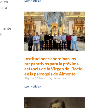
Leer Noticia »
s, en
dos a
uamente
os
Instituciones coordinan los
preparativos para la próxima
estancia de la Virgen del Rocío
en la parroquia de Almonte
28 julio, 2026
No hay comentarios
Leer Noticia »