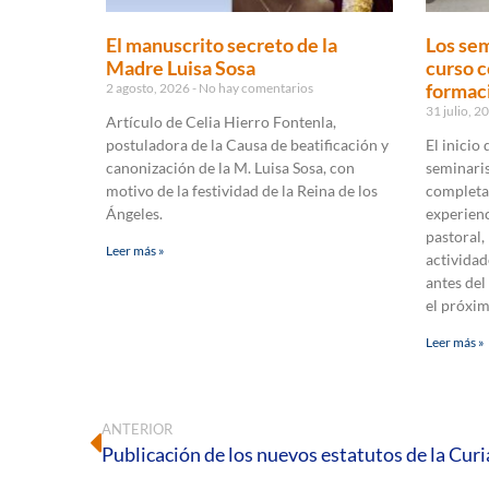
El manuscrito secreto de la
Los sem
Madre Luisa Sosa
curso c
formaci
2 agosto, 2026
No hay comentarios
31 julio, 
Artículo de Celia Hierro Fontenla,
postuladora de la Causa de beatificación y
El inicio
canonización de la M. Luisa Sosa, con
seminaris
motivo de la festividad de la Reina de los
completa
Ángeles.
experienc
pastoral,
Leer más »
actividad
antes del
el próxi
Leer más »
ANTERIOR