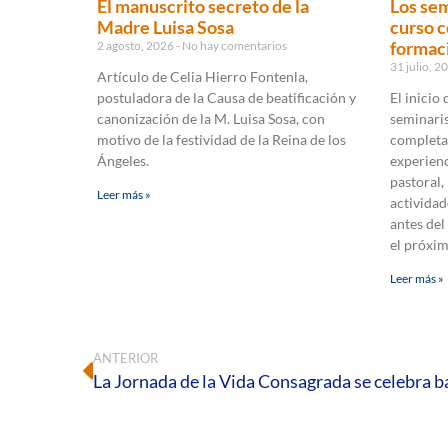
El manuscrito secreto de la
Los sem
Madre Luisa Sosa
curso c
formaci
2 agosto, 2026
No hay comentarios
31 julio, 
Artículo de Celia Hierro Fontenla,
postuladora de la Causa de beatificación y
El inicio
canonización de la M. Luisa Sosa, con
seminaris
motivo de la festividad de la Reina de los
completa
Ángeles.
experienc
pastoral,
Leer más »
actividad
antes del
el próxi
Leer más »
ANTERIOR