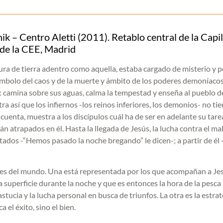
 – Centro Aletti (2011). Retablo central de la Capil
a de la CEE, Madrid
ltura de tierra adentro como aquella, estaba cargado de misterio y p
ímbolo del caos y de la muerte y ámbito de los poderes demoníacos
s: camina sobre sus aguas, calma la tempestad y enseña al pueblo 
ra así que los infiernos -los reinos inferiores, los demonios- no ti
 cuenta, muestra a los discípulos cuál ha de ser en adelante su tare
tán atrapados en él. Hasta la llegada de Jesús, la lucha contra el ma
tados -“Hemos pasado la noche bregando” le dicen-; a partir de él 
ales del mundo. Una está representada por los que acompañan a Je
 superficie durante la noche y que es entonces la hora de la pesca
stucia y la lucha personal en busca de triunfos. La otra es la estra
 el éxito, sino el bien.