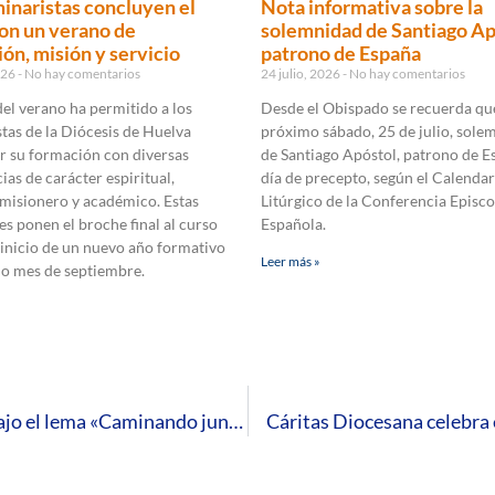
inaristas concluyen el
Nota informativa sobre la
on un verano de
solemnidad de Santiago Ap
ón, misión y servicio
patrono de España
2026
No hay comentarios
24 julio, 2026
No hay comentarios
 del verano ha permitido a los
Desde el Obispado se recuerda que
tas de la Diócesis de Huelva
próximo sábado, 25 de julio, sole
r su formación con diversas
de Santiago Apóstol, patrono de E
ias de carácter espiritual,
día de precepto, según el Calendar
 misionero y académico. Estas
Litúrgico de la Conferencia Episco
es ponen el broche final al curso
Española.
 inicio de un nuevo año formativo
Leer más »
mo mes de septiembre.
La Jornada de la Vida Consagrada se celebra bajo el lema «Caminando juntos» desde la consagración, la escucha, la comunión y la misión
Cáritas Diocesana celebra 