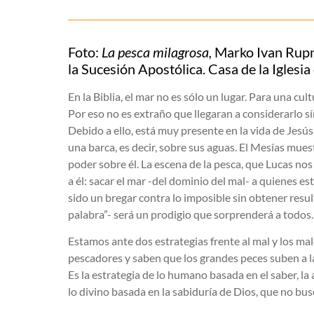
Foto:
La pesca milagrosa,
Marko Ivan Rupnik
la Sucesión Apostólica. Casa de la Iglesi
En la Biblia, el mar no es sólo un lugar. Para una cu
Por eso no es extraño que llegaran a considerarlo s
Debido a ello, está muy presente en la vida de Jesú
una barca, es decir, sobre sus aguas. El Mesías muest
poder sobre él. La escena de la pesca, que Lucas nos
a él: sacar el mar -del dominio del mal- a quienes es
sido un bregar contra lo imposible sin obtener resul
palabra”- será un prodigio que sorprenderá a todos.
Estamos ante dos estrategias frente al mal y los m
pescadores y saben que los grandes peces suben a la
Es la estrategia de lo humano basada en el saber, la a
lo divino basada en la sabiduría de Dios, que no busca