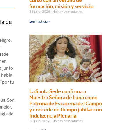
curso con un verano de
formación, misión y servicio
31 julio, 2026
No hay comentarios
la de
Leer Noticia »
eligro.
.
desde
enen
a junto
l había
-“por tu
La Santa Sede confirma a
Nuestra Señora de Luna como
sús. Son
Patrona de Escacena del Campo
 mejor.
y concede un tiempo jubilar con
tegia de
Indulgencia Plenaria
30 julio, 2026
No hay comentarios