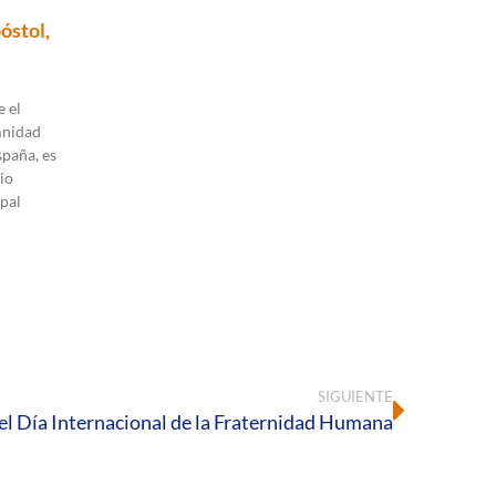
óstol,
 el
mnidad
spaña, es
io
pal
SIGUIENTE
el Día Internacional de la Fraternidad Humana