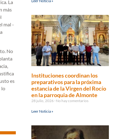
Leer Noticia »
ica. La
in más
l
l mal -
la
uto. No
 planta
cia,
stifica
Instituciones coordinan los
justo es
preparativos para la próxima
estancia de la Virgen del Rocío
 lo
en la parroquia de Almonte
28 julio, 2026
No hay comentarios
Leer Noticia »