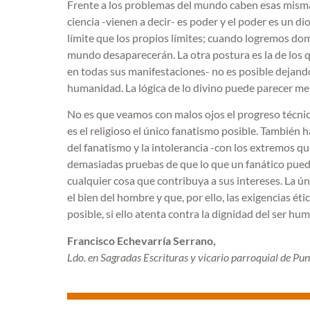
Frente a los problemas del mundo caben esas mismas
ciencia -vienen a decir- es poder y el poder es un d
límite que los propios límites; cuando logremos dom
mundo desaparecerán. La otra postura es la de los q
en todas sus manifestacio­nes- no es posible dejando
humanidad. La lógica de lo divino puede parecer menos
No es que veamos con malos ojos el progreso técnic
es el religioso el único fanatismo posible. También h
del fanatismo y la intolerancia -con los extremos q
demasiadas pruebas de que lo que un fanático puede 
cualquier cosa que contribuya a sus intereses. La ún
el bien del hombre y que, por ello, las exigencias é
posible, si ello atenta contra la dignidad del ser hu
Francisco Echevarría Serrano,
Ldo. en Sagradas Escrituras y vicario parroquial de P