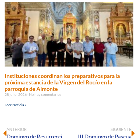
Instituciones coordinan los preparativos para la
próxima estancia de la Virgen del Rocío en la
parroquia de Almonte
28 julio, 2026
No hay comentarios
Leer Noticia »
ANTERIOR
SIGUIENTE
Domingo de Resurrección -C
III Domingo de Pascua