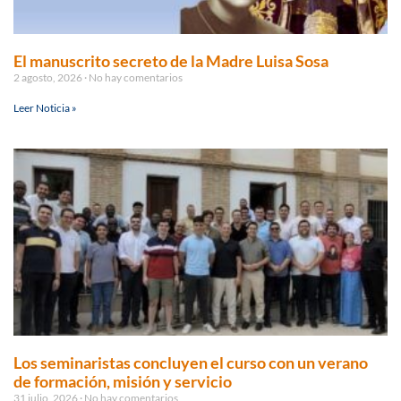
El manuscrito secreto de la Madre Luisa Sosa
2 agosto, 2026
No hay comentarios
Leer Noticia »
Los seminaristas concluyen el curso con un verano
de formación, misión y servicio
31 julio, 2026
No hay comentarios