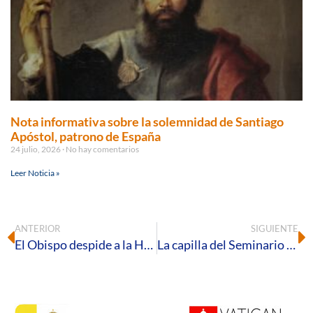
Nota informativa sobre la solemnidad de Santiago
Apóstol, patrono de España
24 julio, 2026
No hay comentarios
Leer Noticia »
ANTERIOR
SIGUIENTE
El Obispo despide a la Hermandad de Emigrantes del Rocío
La capilla del Seminario Diocesano acoge la Vigilia de Pentecostés