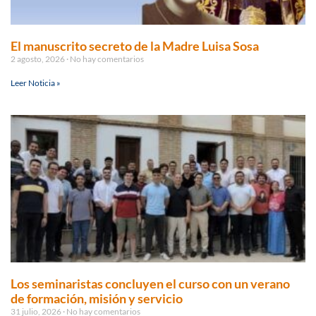
El manuscrito secreto de la Madre Luisa Sosa
2 agosto, 2026
No hay comentarios
Leer Noticia »
Los seminaristas concluyen el curso con un verano
de formación, misión y servicio
31 julio, 2026
No hay comentarios