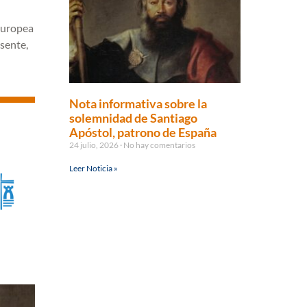
 Europea
esente,
Nota informativa sobre la
solemnidad de Santiago
Apóstol, patrono de España
24 julio, 2026
No hay comentarios
Leer Noticia »