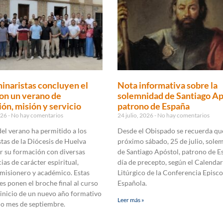
inaristas concluyen el
Nota informativa sobre la
on un verano de
solemnidad de Santiago Ap
ón, misión y servicio
patrono de España
2026
No hay comentarios
24 julio, 2026
No hay comentarios
 del verano ha permitido a los
Desde el Obispado se recuerda que
tas de la Diócesis de Huelva
próximo sábado, 25 de julio, sole
r su formación con diversas
de Santiago Apóstol, patrono de E
ias de carácter espiritual,
día de precepto, según el Calendar
 misionero y académico. Estas
Litúrgico de la Conferencia Episco
es ponen el broche final al curso
Española.
 inicio de un nuevo año formativo
Leer más »
mo mes de septiembre.