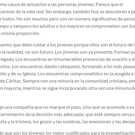
como cauce de actuación a las personas jóvenes. Parece que el
parecer de la vida real. Sin embargo, también hoy se descubren a 
de todos. No son muchos pero son un número significativo de pers
iempo y tampoco los adultos o los mayores se comprometen con lo
a misma proporción.
chamos que debe cuidar a los jóvenes porque ellos son el futuro de 
 la realidad, no son futuro. Los jóvenes son ya presente. Forman p
entregada. Los encuentras en innumerables presencias de oración y d
ntos. Los encuentras dando catequesis, formando a los más pequ
io y de su Iglesia. Los encuentras comprometidos en la acogida a 
s de Cáritas. Siempre son una minoría en la comunidad cristiana, pe
en mayoría, mientras se sigue incorporando otra vez una minoría d
Exige una compañía que no marque el paso, sino que se acomode a su
scernimiento de la decisión más adecuada; que esté siempre cerca
ta y la tristeza, los gozos y las sombras, las emociones y las decep
 de que son los jóvenes los mejor cualificados para la evangelizació