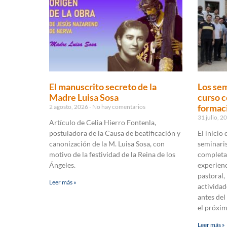
El manuscrito secreto de la
Los sem
Madre Luisa Sosa
curso c
formaci
2 agosto, 2026
No hay comentarios
31 julio, 
Artículo de Celia Hierro Fontenla,
postuladora de la Causa de beatificación y
El inicio
canonización de la M. Luisa Sosa, con
seminaris
motivo de la festividad de la Reina de los
completa
Ángeles.
experienc
pastoral,
Leer más »
actividad
antes del
el próxi
Leer más »