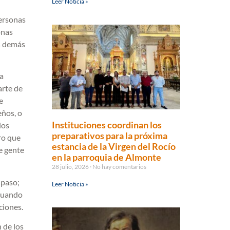
Leer Noticia »
personas
onas
s demás
la
arte de
e
eños, o
Instituciones coordinan los
los
preparativos para la próxima
ro que
estancia de la Virgen del Rocío
e gente
en la parroquia de Almonte
28 julio, 2026
No hay comentarios
 paso;
Leer Noticia »
 cuando
ciones.
n de los