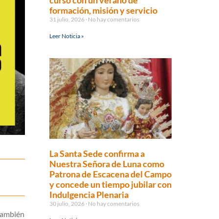
curso con un verano de
formación, misión y servicio
31 julio, 2026
No hay comentarios
Leer Noticia »
La Santa Sede confirma a
Nuestra Señora de Luna como
Patrona de Escacena del Campo
y concede un tiempo jubilar con
Indulgencia Plenaria
30 julio, 2026
No hay comentarios
 también