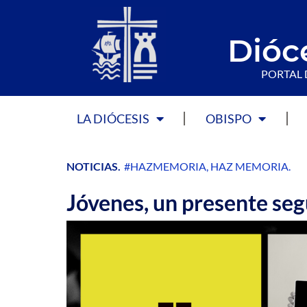
Dióc
PORTAL 
LA DIÓCESIS
OBISPO
NOTICIAS
.
#HAZMEMORIA
,
HAZ MEMORIA
.
Jóvenes, un presente se