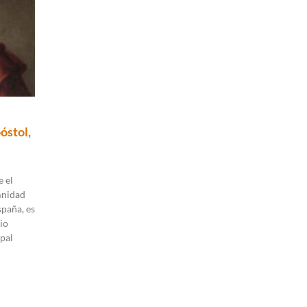
óstol,
 el
mnidad
spaña, es
io
pal