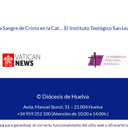
La celebración de la solemnidad del Cuerpo y la Sangre de Cristo en la Catedral cierra los cultos del Corpus Christi 2022 en Huelva
© Diócesis de Huelva
Avda. Manuel Siurot, 31 – 21.004 Huelva
+34 959 252 100 (Atención de 10.00 a 14.00h.)
Aviso legal
|
Política de privacidad
|
Política de Cookies
ica
para garantizar el correcto funcionamiento del sitio web y ofrecerte l