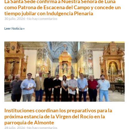
La Santa Sede confirma a Nuestra Señora de Luna
como Patrona de Escacena del Campo y concede un
tiempo jubilar con Indulgencia Plenaria
30 julio, 2026
No hay comentarios
Leer Noticia »
Instituciones coordinan los preparativos para la
próxima estancia de la Virgen del Rocío en la
parroquia de Almonte
28 julio, 2026
No hay comentarios