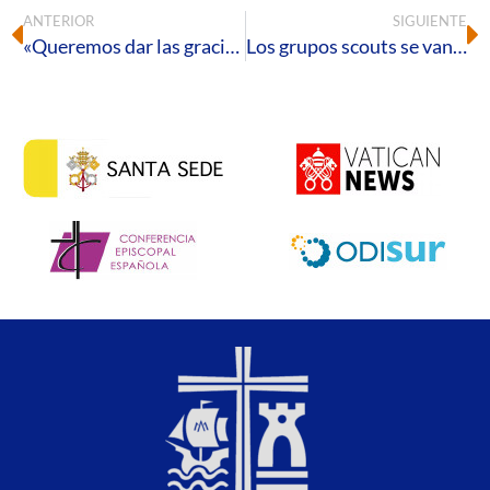
ANTERIOR
SIGUIENTE
«Queremos dar las gracias a todas las personas que nos habéis ayudado a contagiar solidaridad y a hacer visible el rostro de los millones de personas que siguen pasando hambre en el mundo»
Los grupos scouts se van de campamento de verano