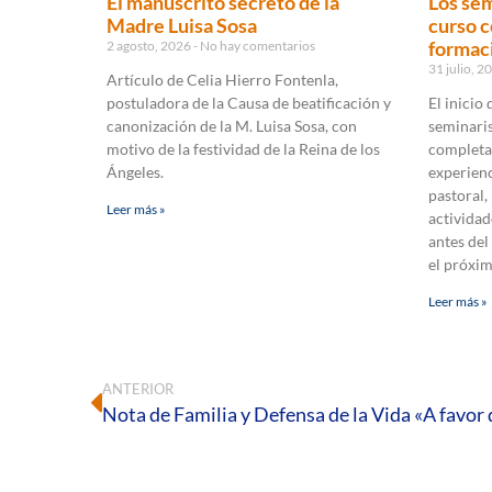
El manuscrito secreto de la
Los sem
Madre Luisa Sosa
curso c
formaci
2 agosto, 2026
No hay comentarios
31 julio, 
Artículo de Celia Hierro Fontenla,
postuladora de la Causa de beatificación y
El inicio
canonización de la M. Luisa Sosa, con
seminaris
motivo de la festividad de la Reina de los
completa
Ángeles.
experienc
pastoral,
Leer más »
actividad
antes del
el próxi
Leer más »
ANTERIOR