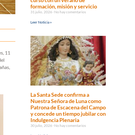
curso con un verano de
formación, misión y servicio
31 julio, 2026
No hay comentarios
Leer Noticia »
es, 11
del
añas,
La Santa Sede confirma a
Nuestra Señora de Luna como
Patrona de Escacena del Campo
y concede un tiempo jubilar con
Indulgencia Plenaria
30 julio, 2026
No hay comentarios