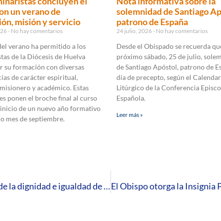
inaristas concluyen el
Nota informativa sobre la
on un verano de
solemnidad de Santiago Ap
ón, misión y servicio
patrono de España
2026
No hay comentarios
24 julio, 2026
No hay comentarios
 del verano ha permitido a los
Desde el Obispado se recuerda que
tas de la Diócesis de Huelva
próximo sábado, 25 de julio, sole
r su formación con diversas
de Santiago Apóstol, patrono de E
ias de carácter espiritual,
día de precepto, según el Calendar
 misionero y académico. Estas
Litúrgico de la Conferencia Episco
es ponen el broche final al curso
Española.
 inicio de un nuevo año formativo
Leer más »
mo mes de septiembre.
Nota de Familia y Defensa de la Vida «A favor de la dignidad e igualdad de toda vida humana»