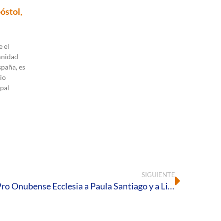
óstol,
 el
mnidad
spaña, es
io
pal
SIGUIENTE
El Obispo otorga la Insignia Pro Onubense Ecclesia a Paula Santiago y a Lina Ramírez