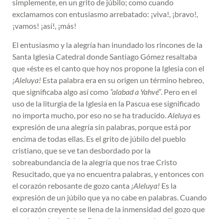
simplemente, en un grito de júbilo; como cuando
exclamamos con entusiasmo arrebatado: ¡viva!, ¡bravo!,
¡vamos! ¡así!, ¡más!
El entusiasmo y la alegría han inundado los rincones de la
Santa Iglesia Catedral donde Santiago Gómez resaltaba
que «éste es el canto que hoy nos propone la Iglesia con el
¡Aleluya!
Esta palabra era en su origen un término hebreo,
que significaba algo así como
“alabad a Yahvé”
. Pero en el
uso de la liturgia de la Iglesia en la Pascua ese significado
no importa mucho, por eso no se ha traducido.
Aleluya
es
expresión de una alegría sin palabras, porque está por
encima de todas ellas. Es el grito de júbilo del pueblo
cristiano, que se ve tan desbordado por la
sobreabundancia de la alegría que nos trae Cristo
Resucitado, que ya no encuentra palabras, y entonces con
el corazón rebosante de gozo canta
¡Aleluya!
Es la
expresión de un júbilo que ya no cabe en palabras. Cuando
el corazón creyente se llena de la inmensidad del gozo que