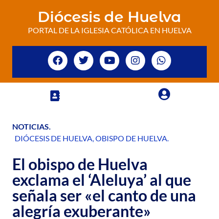
Diócesis de Huelva
PORTAL DE LA IGLESIA CATÓLICA EN HUELVA
NOTICIAS
.
DIÓCESIS DE HUELVA
,
OBISPO DE HUELVA
.
El obispo de Huelva
exclama el ‘Aleluya’ al que
señala ser «el canto de una
alegría exuberante»