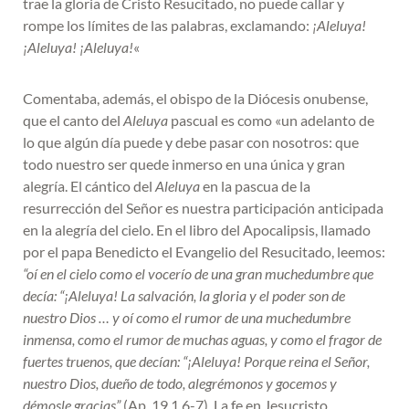
trae la gloria de Cristo Resucitado, no puede callar y
rompe los límites de las palabras, exclamando:
¡Aleluya!
¡Aleluya! ¡Aleluya!
«
Comentaba, además, el obispo de la Diócesis onubense,
que el canto del
Aleluya
pascual es como «un adelanto de
lo que algún día puede y debe pasar con nosotros: que
todo nuestro ser quede inmerso en una única y gran
alegría. El cántico del
Aleluya
en la pascua de la
resurrección del Señor es nuestra participación anticipada
en la alegría del cielo. En el libro del Apocalipsis, llamado
por el papa Benedicto el Evangelio del Resucitado, leemos:
“oí en el cielo como el vocerío de una gran muchedumbre
que
decía: “¡Aleluya! La salvación, la gloria y el poder son de
nuestro Dios … y oí como el rumor de una muchedumbre
inmensa, como el rumor de muchas aguas, y como el fragor de
fuertes truenos, que decían: “¡Aleluya! Porque reina el Señor,
nuestro Dios, dueño de todo, alegrémonos y gocemos y
démosle gracias”
(Ap. 19,1.6-7)
.
La fe en Jesucristo