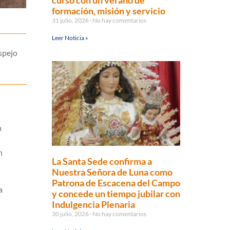
curso con un verano de
formación, misión y servicio
31 julio, 2026
No hay comentarios
Leer Noticia »
Espejo
n
n
La Santa Sede confirma a
Nuestra Señora de Luna como
Patrona de Escacena del Campo
a
y concede un tiempo jubilar con
Indulgencia Plenaria
30 julio, 2026
No hay comentarios