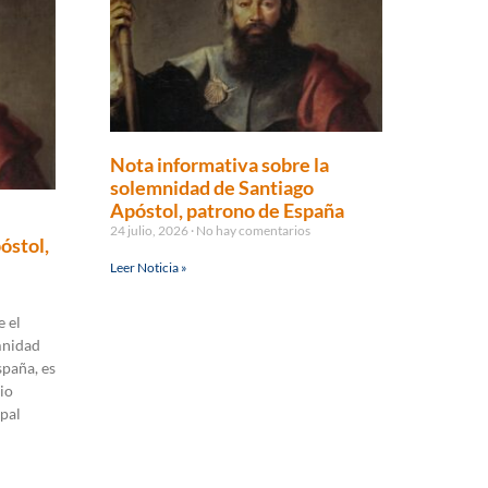
Nota informativa sobre la
solemnidad de Santiago
Apóstol, patrono de España
24 julio, 2026
No hay comentarios
óstol,
Leer Noticia »
 el
mnidad
spaña, es
io
pal