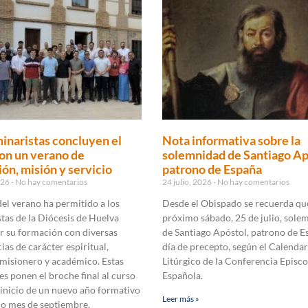
inaristas concluyen el
Nota informativa sobre la
on un verano de
solemnidad de Santiago Ap
ón, misión y servicio
patrono de España
2026
No hay comentarios
24 julio, 2026
No hay comentarios
 del verano ha permitido a los
Desde el Obispado se recuerda que
tas de la Diócesis de Huelva
próximo sábado, 25 de julio, sole
r su formación con diversas
de Santiago Apóstol, patrono de E
ias de carácter espiritual,
día de precepto, según el Calendar
 misionero y académico. Estas
Litúrgico de la Conferencia Episco
es ponen el broche final al curso
Española.
 inicio de un nuevo año formativo
Leer más »
mo mes de septiembre.