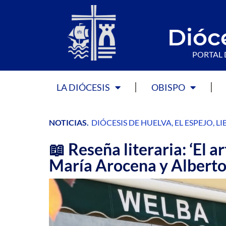
Dióc
PORTAL 
LA DIÓCESIS
OBISPO
NOTICIAS
.
DIÓCESIS DE HUELVA
,
EL ESPEJO
,
LI
📖 Reseña literaria: ‘El ar
María Arocena y Alberto