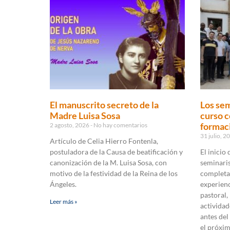
El manuscrito secreto de la
Los sem
Madre Luisa Sosa
curso c
formaci
2 agosto, 2026
No hay comentarios
31 julio, 
Artículo de Celia Hierro Fontenla,
postuladora de la Causa de beatificación y
El inicio
canonización de la M. Luisa Sosa, con
seminaris
motivo de la festividad de la Reina de los
completa
Ángeles.
experienc
pastoral,
Leer más »
actividad
antes del
el próxi