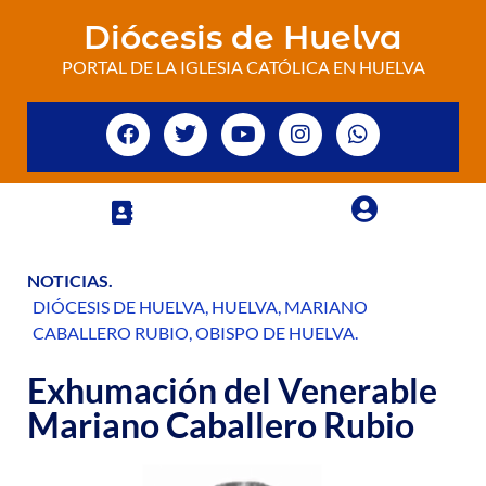
Diócesis de Huelva
PORTAL DE LA IGLESIA CATÓLICA EN HUELVA
NOTICIAS
.
DIÓCESIS DE HUELVA
,
HUELVA
,
MARIANO
CABALLERO RUBIO
,
OBISPO DE HUELVA
.
Exhumación del Venerable
Mariano Caballero Rubio