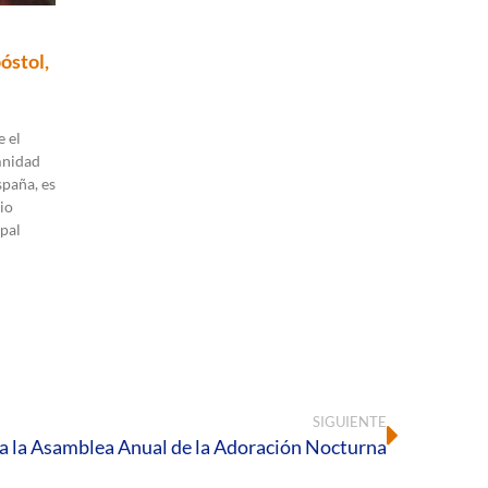
óstol,
 el
mnidad
spaña, es
io
pal
SIGUIENTE
a la Asamblea Anual de la Adoración Nocturna