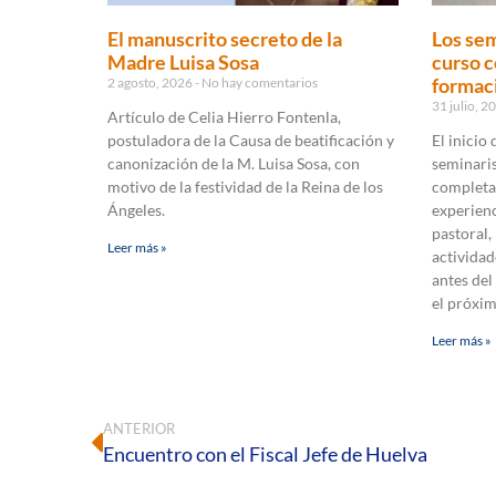
El manuscrito secreto de la
Los sem
Madre Luisa Sosa
curso c
formaci
2 agosto, 2026
No hay comentarios
31 julio, 
Artículo de Celia Hierro Fontenla,
postuladora de la Causa de beatificación y
El inicio
canonización de la M. Luisa Sosa, con
seminaris
motivo de la festividad de la Reina de los
completa
Ángeles.
experienc
pastoral,
Leer más »
actividad
antes del
el próxi
Leer más »
ANTERIOR
Encuentro con el Fiscal Jefe de Huelva