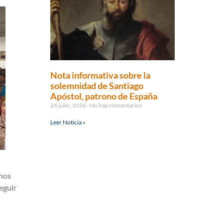
Nota informativa sobre la
solemnidad de Santiago
Apóstol, patrono de España
24 julio, 2026
No hay comentarios
Leer Noticia »
anos
eguir