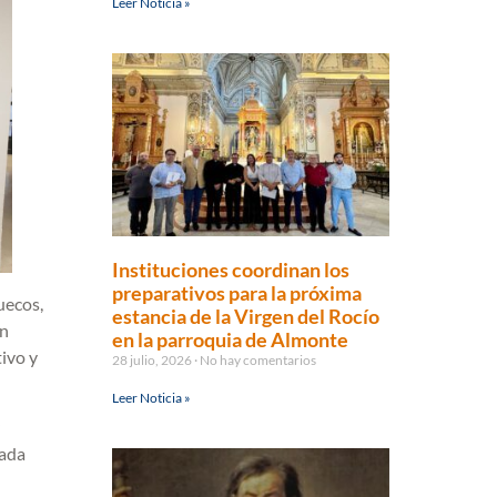
Leer Noticia »
Instituciones coordinan los
preparativos para la próxima
uecos,
estancia de la Virgen del Rocío
ón
en la parroquia de Almonte
tivo y
28 julio, 2026
No hay comentarios
Leer Noticia »
zada