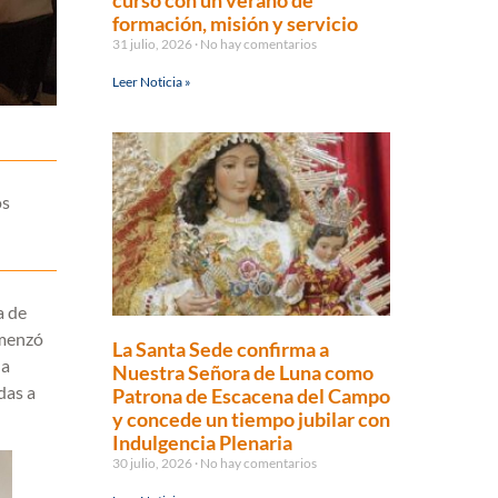
curso con un verano de
formación, misión y servicio
31 julio, 2026
No hay comentarios
Leer Noticia »
os
a de
omenzó
La Santa Sede confirma a
la
Nuestra Señora de Luna como
das a
Patrona de Escacena del Campo
y concede un tiempo jubilar con
Indulgencia Plenaria
30 julio, 2026
No hay comentarios