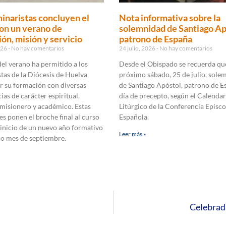
inaristas concluyen el
Nota informativa sobre la
on un verano de
solemnidad de Santiago Ap
ón, misión y servicio
patrono de España
2026
No hay comentarios
24 julio, 2026
No hay comentarios
 del verano ha permitido a los
Desde el Obispado se recuerda que
tas de la Diócesis de Huelva
próximo sábado, 25 de julio, sole
r su formación con diversas
de Santiago Apóstol, patrono de E
ias de carácter espiritual,
día de precepto, según el Calendar
 misionero y académico. Estas
Litúrgico de la Conferencia Episco
es ponen el broche final al curso
Española.
 inicio de un nuevo año formativo
Leer más »
mo mes de septiembre.
Celebrad