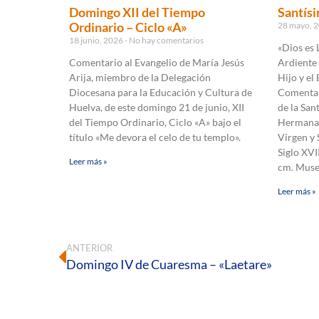
Domingo XII del Tiempo
Santísi
Ordinario – Ciclo «A»
28 mayo, 
18 junio, 2026
No hay comentarios
«Dios es 
Comentario al Evangelio de María Jesús
Ardiente 
Arija, miembro de la Delegación
Hijo y el 
Diocesana para la Educación y Cultura de
Comentar
Huelva, de este domingo 21 de junio, XII
de la San
del Tiempo Ordinario, Ciclo «A» bajo el
Hermanas 
título «Me devora el celo de tu templo».
Virgen y 
Siglo XVI
Leer más »
cm. Muse
Leer más »
ANTERIOR
Domingo IV de Cuaresma – «Laetare»