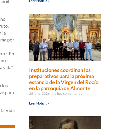
Si el
Leer Noticia »
cho,
ruto.
 la
lema por
cruz. En
on el
a vida”,
Instituciones coordinan los
preparativos para la próxima
estancia de la Virgen del Rocío
 los
en la parroquia de Almonte
ve para
28 julio, 2026
No hay comentarios
Leer Noticia »
 la Vida