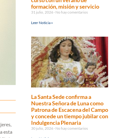
curso con un verano de
formación, misión y servicio
31 julio, 2026
No hay comentarios
Leer Noticia »
La Santa Sede confirma a
Nuestra Señora de Luna como
Patrona de Escacena del Campo
y concede un tiempo jubilar con
Indulgencia Plenaria
jeres,
30 julio, 2026
No hay comentarios
a esta