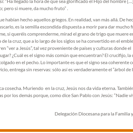
í: “Ha llegado la hora de que sea glorificado el Hijo del hombre […] 
o; pero si muere, da mucho fruto” .
ue habían hecho aquellos griegos. En realidad, van más allá. De he
scarlo, es la semilla escondida dispuesta a morir para dar mucho f
rme, si queréis comprenderme, mirad el grano de trigo que muere en
no de la cruz, que a lo largo de los siglos se ha convertido en el emb
ren “ver a Jesús”, tal vez proveniente de países y culturas donde el
gar? ¿Cuál es el signo más común que encuentran? El crucifijo, la 
so colgado en el pecho. Lo importante es que el signo sea coherente c
cio, entrega sin reservas: sólo así es verdaderamente el “árbol de l
ica cosecha. Muriendo en la cruz, Jesús nos da vida eterna. También
as por los demás porque, como dice San Pablo con Jesús: “Nadie vi
Delegación Diocesana para la Familia y