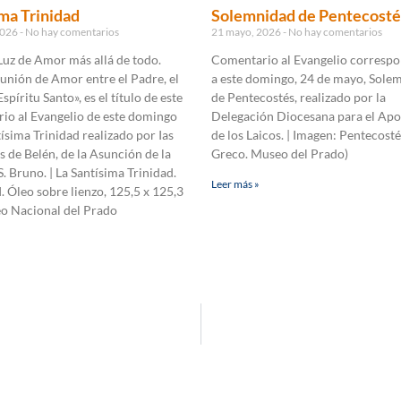
ma Trinidad
Solemnidad de Pentecosté
2026
No hay comentarios
21 mayo, 2026
No hay comentarios
Luz de Amor más allá de todo.
Comentario al Evangelio correspo
unión de Amor entre el Padre, el
a este domingo, 24 de mayo, Sole
Espíritu Santo», es el título de este
de Pentecostés, realizado por la
io al Evangelio de este domingo
Delegación Diocesana para el Apo
tísima Trinidad realizado por Ias
de los Laicos. | Imagen: Pentecosté
de Belén, de la Asunción de la
Greco. Museo del Prado)
S. Bruno. | La Santísima Trinidad.
Leer más »
I. Óleo sobre lienzo, 125,5 x 125,3
o Nacional del Prado