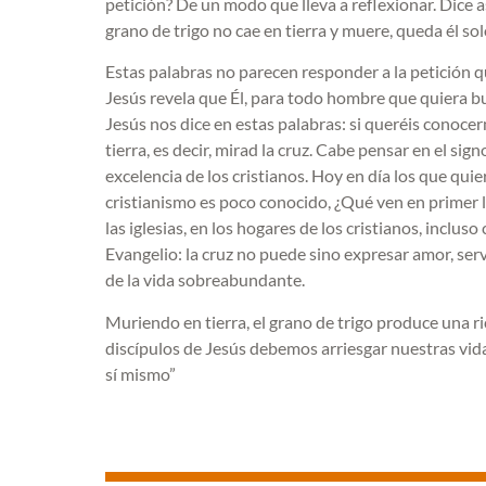
petición? De un modo que lleva a reflexionar. Dice as
grano de trigo no cae en tierra y muere, queda él sol
Estas palabras no parecen responder a la petición q
Jesús revela que Él, para todo hombre que quiera bu
Jesús nos dice en estas palabras: si queréis conoce
tierra, es decir, mirad la cruz. Cabe pensar en el sig
excelencia de los cristianos. Hoy en día los que quie
cristianismo es poco conocido, ¿Qué ven en primer lu
las iglesias, en los hogares de los cristianos, inclu
Evangelio: la cruz no puede sino expresar amor, servi
de la vida sobreabundante.
Muriendo en tierra, el grano de trigo produce una r
discípulos de Jesús debemos arriesgar nuestras vid
sí mismo”