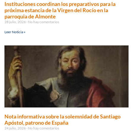
Instituciones coordinan los preparativos para la
próxima estancia de la Virgen del Rocío en la
parroquia de Almonte
28 julio, 2026
No hay comentarios
Leer Noticia »
Nota informativa sobre la solemnidad de Santiago
Apóstol, patrono de España
24 julio, 2026
No hay comentarios