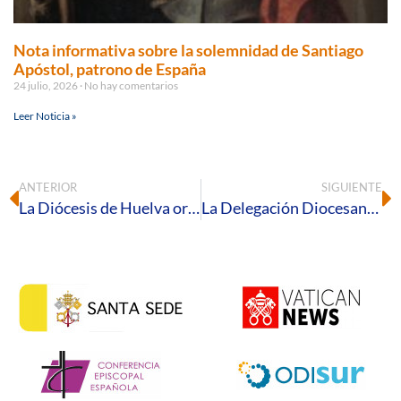
Nota informativa sobre la solemnidad de Santiago
Apóstol, patrono de España
24 julio, 2026
No hay comentarios
Leer Noticia »
ANTERIOR
SIGUIENTE
La Diócesis de Huelva organiza una peregrinación a Fátima a finales de octubre
La Delegación Diocesana de Misiones inaugura el Mes Misionero con una Eucaristía en honor a Santa Teresita de Lisieux