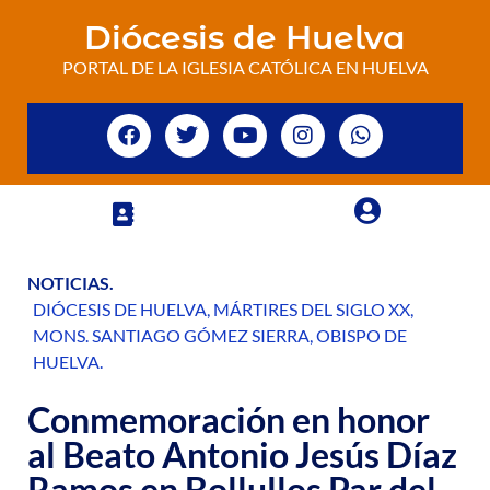
Diócesis de Huelva
PORTAL DE LA IGLESIA CATÓLICA EN HUELVA
NOTICIAS
.
DIÓCESIS DE HUELVA
,
MÁRTIRES DEL SIGLO XX
,
MONS. SANTIAGO GÓMEZ SIERRA
,
OBISPO DE
HUELVA
.
Conmemoración en honor
al Beato Antonio Jesús Díaz
Ramos en Bollullos Par del