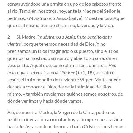
construyéndose una ermita en uno de los cabezos frente
al río. También, nosotros, hoy, ante la Madre del Señor le
pedimos:
«Muéstranos a Jesús»
(Salve). Muéstranos a Aquel
que es al mismo tiempo el camino, la verdad y la vida.
2
Sí, Madre,
“muéstranos a Jesús, fruto bendito de tu
vientre”,
porque tenemos necesidad de Dios. Y no
precisamos un Dios imaginado o supuesto, sino el Dios
que nos ha mostrado su rostro y abierto su corazón en
Jesucristo. Aquel que, como afirma san Juan
«es el Hijo
único, que está en el seno del Padre»
(
Jn
1, 18); así sólo él,
Jesús, el fruto bendito de tu vientre Virgen María, puede
darnos a conocer a Dios, desde la intimidad de Dios
mismo, y también revelarnos quiénes somos nosotros, de
dónde venimos y hacia dónde vamos.
Así, de nuestra Madre, la Virgen de la Cinta, podemos
recibir la invitación a orientar hoy y siempre nuestra vida
hacia Jesús, a caminar de nuevo hacia Cristo, si nos hemos