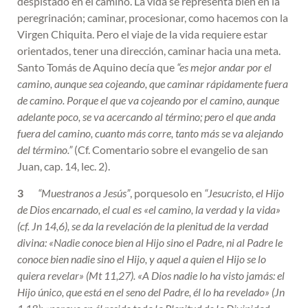
despistado en el camino. La vida se representa bien en la
peregrinación; caminar, procesionar, como hacemos con la
Virgen Chiquita. Pero el viaje de la vida requiere estar
orientados, tener una dirección, caminar hacia una meta.
Santo Tomás de Aquino decía que
“es mejor andar por el
camino, aunque sea cojeando, que caminar rápidamente fuera
de camino. Porque el que va cojeando por el camino, aunque
adelante poco, se va acercando al término; pero el que anda
fuera del camino, cuanto más corre, tanto más se va alejando
del término.”
(Cf. Comentario sobre el evangelio de san
Juan, cap. 14, lec. 2).
3
“Muestranos a Jesús”
, porquesolo en
“Jesucristo, el Hijo
de Dios encarnado, el cual es «el camino, la verdad y la vida»
(cf. Jn 14,6), se da la revelación de la plenitud de la verdad
divina: «Nadie conoce bien al Hijo sino el Padre, ni al Padre le
conoce bien nadie sino el Hijo, y aquel a quien el Hijo se lo
quiera revelar» (Mt 11,27). «A Dios nadie lo ha visto jamás: el
Hijo único, que está en el seno del Padre, él lo ha revelado» (Jn