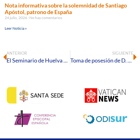
Nota informativa sobre la solemnidad de Santiago
Apóstol, patrono de España
24 julio, 2026
No hay comentarios
Leer Noticia »
ANTERIOR
SIGUIENTE
El Seminario de Huelva acogerá la celebración diocesana de la Jornada Mundial del Migrante y del Refugiado 2024
Toma de posesión de D. Jordi Montes Rodríguez como juez del Tribunal Diocesano de Huelva