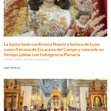
La Santa Sede confirma a Nuestra Señora de Luna
como Patrona de Escacena del Campo y concede un
tiempo jubilar con Indulgencia Plenaria
30 julio, 2026
No hay comentarios
Leer Noticia »