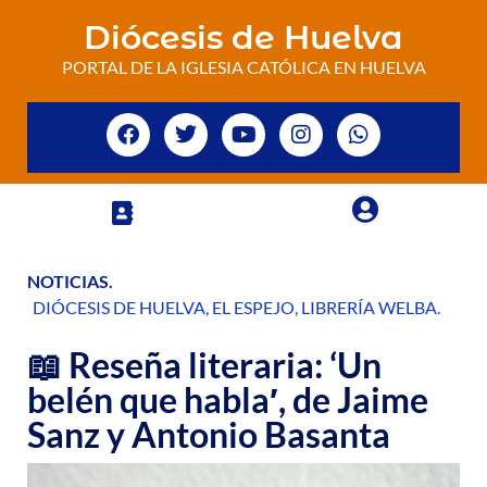
Diócesis de Huelva
PORTAL DE LA IGLESIA CATÓLICA EN HUELVA
NOTICIAS
.
DIÓCESIS DE HUELVA
,
EL ESPEJO
,
LIBRERÍA WELBA
.
📖 Reseña literaria: ‘Un
belén que habla′, de Jaime
Sanz y Antonio Basanta