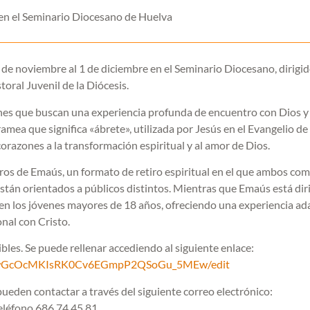
 en el Seminario Diocesano de Huelva
9 de noviembre al 1 de diciembre en el Seminario Diocesano, dirigid
oral Juvenil de la Diócesis.
jóvenes que buscan una experiencia profunda de encuentro con Dios y
ramea que significa «ábrete», utilizada por Jesús en el Evangelio de
 corazones a la transformación espiritual y al amor de Dios.
tiros de Emaús, un formato de retiro espiritual en el que ambos co
stán orientados a públicos distintos. Mientras que Emaús está dir
a en los jóvenes mayores de 18 años, ofreciendo una experiencia a
nal con Cristo.
ibles. Se puede rellenar accediendo al siguiente enlace:
ghUewGcOcMKIsRK0Cv6EGmpP2QSoGu_5MEw/edit
pueden contactar a través del siguiente correo electrónico:
eléfono 686 74 45 81.