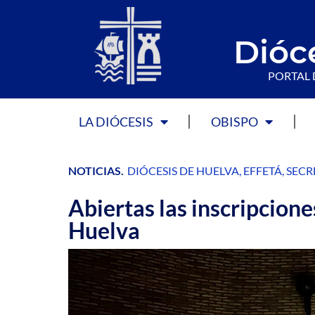
Dióc
PORTAL 
LA DIÓCESIS
OBISPO
NOTICIAS
.
DIÓCESIS DE HUELVA
,
EFFETÁ
,
SECR
Abiertas las inscripcione
Huelva