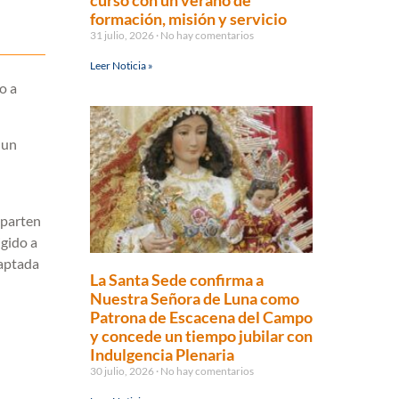
curso con un verano de
formación, misión y servicio
31 julio, 2026
No hay comentarios
Leer Noticia »
o a
 un
mparten
igido a
daptada
La Santa Sede confirma a
Nuestra Señora de Luna como
Patrona de Escacena del Campo
y concede un tiempo jubilar con
Indulgencia Plenaria
30 julio, 2026
No hay comentarios