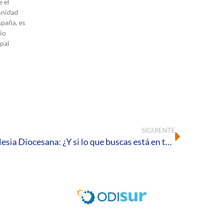
 el
mnidad
spaña, es
io
pal
SIGUIENTE
10 de noviembre, Día de la Iglesia Diocesana: ¿Y si lo que buscas está en tu interior?