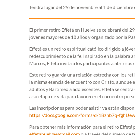
Tendrá lugar del 29 de noviembre al 1 de diciembre
El primer retiro Effetá en Huelva se celebrará del 2
jóvenes mayores de 18 años y organizado por la Past
Effetá es un retiro espiritual católico dirigido a 
redescubrimiento de la fe. Inspirado en la palabra a
Marcos, Effetá invita a los participantes a abrir sus
Este retiro guarda una relación estrecha con los re
la misma esencia de encuentro con Cristo, aunque e
adultos y Bartimeo a adolescentes, Effetá se centr
a su etapa de vida para favorecer el encuentro perso
Las inscripciones para poder asistir ya están dispon
https://docs.google.com/forms/d/1Bzhb7q-f
Para obtener más información para el retiro Effetá 
effetahuelva@gmail.com
o a través del número de t