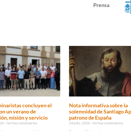
Prensa
inaristas concluyen el
Nota informativa sobre la
on un verano de
solemnidad de Santiago Ap
ón, misión y servicio
patrono de España
2026
No hay comentarios
24 julio, 2026
No hay comentarios