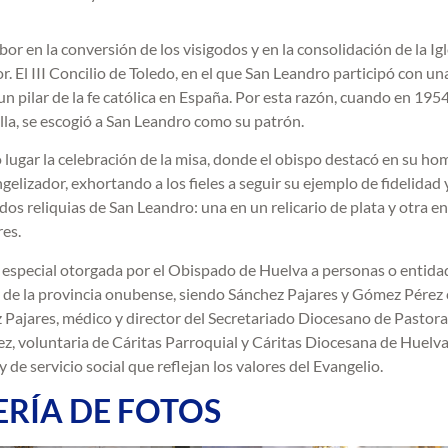
or en la conversión de los visigodos y en la consolidación de la Igl
. El III Concilio de Toledo, en el que San Leandro participó con un
n pilar de la fe católica en España. Por esta razón, cuando en 1954
illa, se escogió a San Leandro como su patrón.
 lugar la celebración de la misa, donde el obispo destacó en su homi
lizador, exhortando a los fieles a seguir su ejemplo de fidelidad 
, dos reliquias de San Leandro: una en un relicario de plata y otra e
res.
n especial otorgada por el Obispado de Huelva a personas o entid
y de la provincia onubense, siendo Sánchez Pajares y Gómez Pérez 
ajares, médico y director del Secretariado Diocesano de Pastora
z, voluntaria de Cáritas Parroquial y Cáritas Diocesana de Huelva
de servicio social que reflejan los valores del Evangelio.
ERÍA DE FOTOS