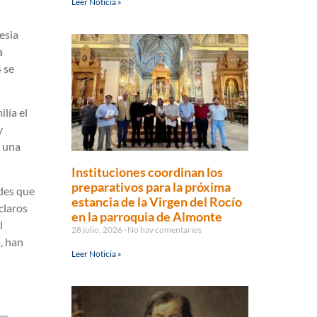
Leer Noticia »
esia
a
 se
lía el
y
n una
Instituciones coordinan los
preparativos para la próxima
ades que
estancia de la Virgen del Rocío
claros
en la parroquia de Almonte
l
28 julio, 2026
No hay comentarios
, han
Leer Noticia »