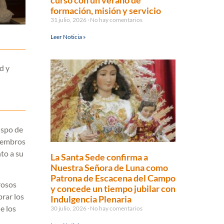
curso con un verano de
formación, misión y servicio
31 julio, 2026
No hay comentarios
Leer Noticia »
d y
ispo de
miembros
to a su
La Santa Sede confirma a
Nuestra Señora de Luna como
Patrona de Escacena del Campo
rosos
y concede un tiempo jubilar con
brar los
Indulgencia Plenaria
e los
30 julio, 2026
No hay comentarios