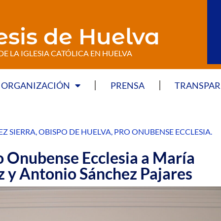
esis de Huelva
DE LA IGLESIA CATÓLICA EN HUELVA
ORGANIZACIÓN
PRENSA
TRANSPAR
Z SIERRA
,
OBISPO DE HUELVA
,
PRO ONUBENSE ECCLESIA
.
ro Onubense Ecclesia a María
 y Antonio Sánchez Pajares