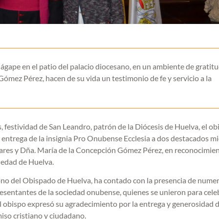
gape en el patio del palacio diocesano, en un ambiente de gratitu
mez Pérez, hacen de su vida un testimonio de fe y servicio a la
festividad de San Leandro, patrón de la Diócesis de Huelva, el ob
entrega de la insignia Pro Onubense Ecclesia a dos destacados 
ares y Dña. María de la Concepción Gómez Pérez, en reconocimien
ciedad de Huelva.
trono del Obispado de Huelva, ha contado con la presencia de nume
resentantes de la sociedad onubense, quienes se unieron para cele
 el obispo expresó su agradecimiento por la entrega y generosidad d
so cristiano y ciudadano.