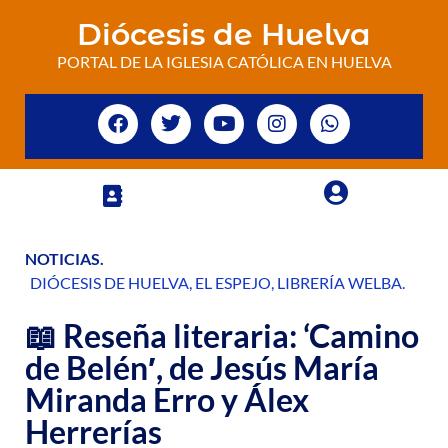
Diócesis de Huelva
PORTAL DE LA IGLESIA CATÓLICA EN HUELVA
NOTICIAS
.
DIÓCESIS DE HUELVA
,
EL ESPEJO
,
LIBRERÍA WELBA
.
📖 Reseña literaria: ‘Camino
de Belén′, de Jesús María
Miranda Erro y Álex
Herrerías