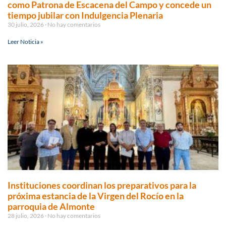
como Patrona de Escacena del Campo y concede un
tiempo jubilar con Indulgencia Plenaria
30 julio, 2026
No hay comentarios
Leer Noticia »
Instituciones coordinan los preparativos para la
próxima estancia de la Virgen del Rocío en la
parroquia de Almonte
28 julio, 2026
No hay comentarios