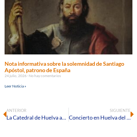
Nota informativa sobre la solemnidad de Santiago
Apóstol, patrono de España
24 julio, 2026
No hay comentarios
Leer Noticia »
ANTERIOR
SIGUIENTE
La Catedral de Huelva acoge la ordenación sacerdotal de Ignacio Vírseda Chaves
Concierto en Huelva del Coro de Campanilleros Hogueras y Candiles de Minas de Riotinto