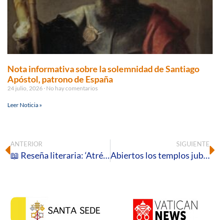
Nota informativa sobre la solemnidad de Santiago
Apóstol, patrono de España
24 julio, 2026
No hay comentarios
Leer Noticia »
ANTERIOR
SIGUIENTE
📖 Reseña literaria: ‘Atrévete a buscar′, de Mª Victoria Romero Hidalgo
Abiertos los templos jubilares diocesanos