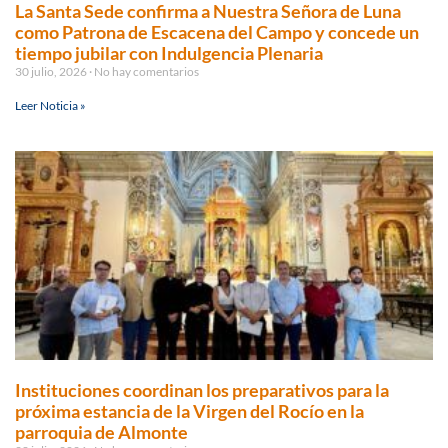
La Santa Sede confirma a Nuestra Señora de Luna
como Patrona de Escacena del Campo y concede un
tiempo jubilar con Indulgencia Plenaria
30 julio, 2026
No hay comentarios
Leer Noticia »
Instituciones coordinan los preparativos para la
próxima estancia de la Virgen del Rocío en la
parroquia de Almonte