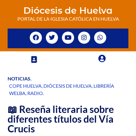
Diócesis de Huelva
PORTAL DE LA IGLESIA CATÓLICA EN HUELVA
NOTICIAS
.
COPE HUELVA
,
DIÓCESIS DE HUELVA
,
LIBRERÍA
WELBA
,
RADIO
.
📖 Reseña literaria sobre
diferentes títulos del Vía
Crucis