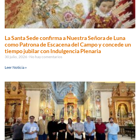
La Santa Sede confirma a Nuestra Señora de Luna
como Patrona de Escacena del Campo y concede un
tiempo jubilar con Indulgencia Plenaria
30 julio, 2026
No hay comentarios
Leer Noticia »