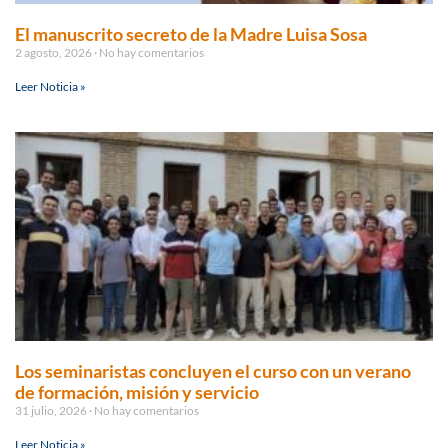
El manuscrito secreto de la Madre Luisa Sosa
2 agosto, 2026
No hay comentarios
Leer Noticia »
Los seminaristas concluyen el curso con un verano
de formación, misión y servicio
31 julio, 2026
No hay comentarios
Leer Noticia »