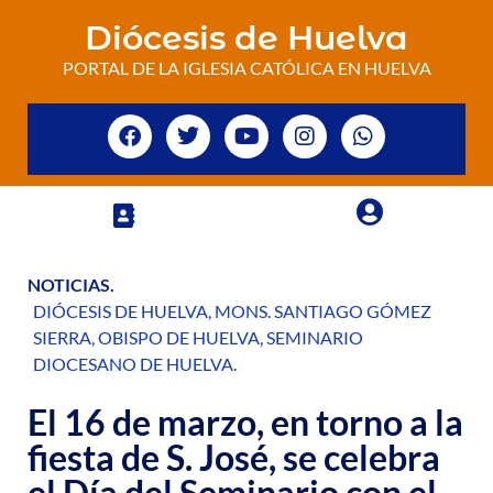
Diócesis de Huelva
PORTAL DE LA IGLESIA CATÓLICA EN HUELVA
NOTICIAS
.
DIÓCESIS DE HUELVA
,
MONS. SANTIAGO GÓMEZ
SIERRA
,
OBISPO DE HUELVA
,
SEMINARIO
DIOCESANO DE HUELVA
.
El 16 de marzo, en torno a la
fiesta de S. José, se celebra
el Día del Seminario con el