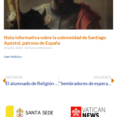
Nota informativa sobre la solemnidad de Santiago
Apóstol, patrono de España
24 julio, 2026
No hay comentarios
Leer Noticia »
ANTERIOR
SIGUIENTE
El alumnado de Religión visitará las hermandades de Huelva para conocer su riqueza cultural y espiritual
“Sembradores de esperanza”: una invitación a orar y conocer la vocación en el Día del Seminario