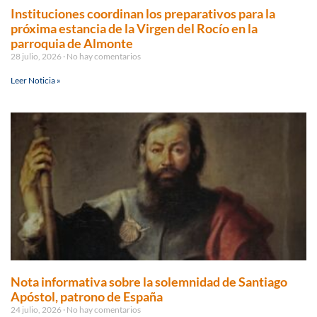
Instituciones coordinan los preparativos para la
próxima estancia de la Virgen del Rocío en la
parroquia de Almonte
28 julio, 2026
No hay comentarios
Leer Noticia »
Nota informativa sobre la solemnidad de Santiago
Apóstol, patrono de España
24 julio, 2026
No hay comentarios