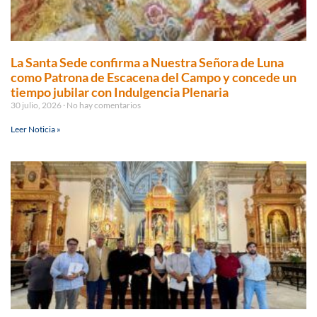
La Santa Sede confirma a Nuestra Señora de Luna
como Patrona de Escacena del Campo y concede un
tiempo jubilar con Indulgencia Plenaria
30 julio, 2026
No hay comentarios
Leer Noticia »