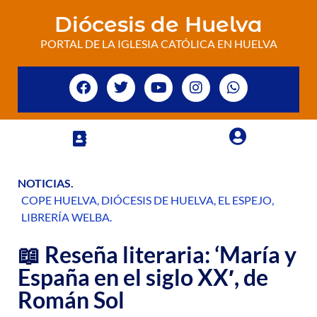
Diócesis de Huelva
PORTAL DE LA IGLESIA CATÓLICA EN HUELVA
NOTICIAS
.
COPE HUELVA
,
DIÓCESIS DE HUELVA
,
EL ESPEJO
,
LIBRERÍA WELBA
.
📖 Reseña literaria: ‘María y
España en el siglo XX′, de
Román Sol