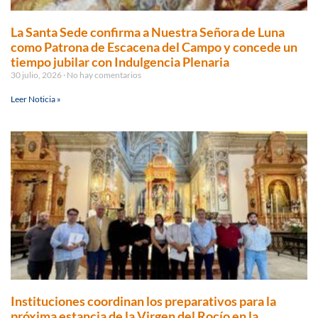
La Santa Sede confirma a Nuestra Señora de Luna
como Patrona de Escacena del Campo y concede un
tiempo jubilar con Indulgencia Plenaria
30 julio, 2026
No hay comentarios
Leer Noticia »
Instituciones coordinan los preparativos para la
próxima estancia de la Virgen del Rocío en la