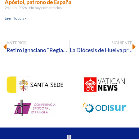
Apóstol, patrono de España
24 julio, 2026
No hay comentarios
Leer Noticia »
ANTERIOR
SIGUIENTE
Retiro ignaciano “Reglas de la Iglesia” en Huelva: una oportunidad para profundizar en la vida eclesial
La Diócesis de Huelva presenta el recorrido local de la «Línea 105 XTantos»