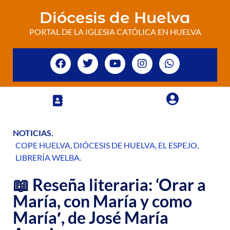
Diócesis de Huelva
PORTAL DE LA IGLESIA CATÓLICA EN HUELVA
NOTICIAS
.
COPE HUELVA
,
DIÓCESIS DE HUELVA
,
EL ESPEJO
,
LIBRERÍA WELBA
.
📖 Reseña literaria: ‘Orar a
María, con María y como
María′, de José María