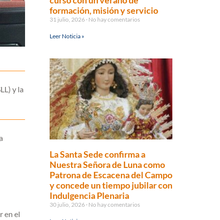
curso con un verano de
formación, misión y servicio
31 julio, 2026
No hay comentarios
Leer Noticia »
L) y la
a
La Santa Sede confirma a
Nuestra Señora de Luna como
Patrona de Escacena del Campo
y concede un tiempo jubilar con
Indulgencia Plenaria
30 julio, 2026
No hay comentarios
r en el