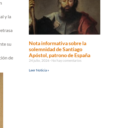
in
l y la
retrasa
Nota informativa sobre la
nte su
solemnidad de Santiago
Apóstol, patrono de España
ción de
24 julio, 2026
No hay comentarios
Leer Noticia »