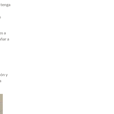
o tenga
s
os a
añar a
ión y
a