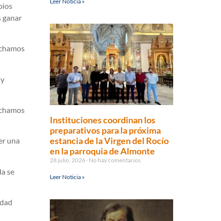
Leer Noticia »
pios
s ganar
uchamos
 y
uchamos
Instituciones coordinan los
preparativos para la próxima
estancia de la Virgen del Rocío
er una
en la parroquia de Almonte
28 julio, 2026
No hay comentarios
da se
Leer Noticia »
idad