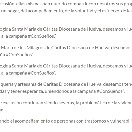
ta ocasión, ellas mismas han querido compartir con nosotros sus pro
 un hogar, del acompañamiento, de la voluntad y el esfuerzo, de la
cogida Santa María de Cáritas Diocesana de Huelva, deseamos y l
os a la campaña #ConSueños.”
 María de los Milagros de Cáritas Diocesana de Huelva, deseamos
aña #ConSueños”.
cogida Santa María de Cáritas Diocesana de Huelva, deseamos y l
os a la campaña #ConSueños”.
uquería y artesanía de Cáritas Diocesana de Huelva, deseamos ten
hadas y tener esperanza, uniéndonos a la campaña #ConSueños”.
e exclusión continúan siendo severas, la problemática de la vivien
a:
dejando el acompañamiento de personas con trastornos y vulnerabil