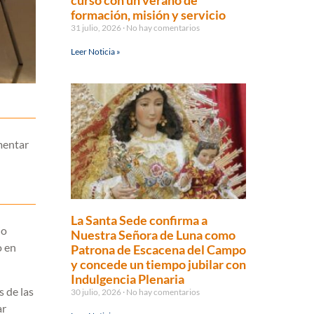
curso con un verano de
formación, misión y servicio
31 julio, 2026
No hay comentarios
Leer Noticia »
omentar
La Santa Sede confirma a
io
Nuestra Señora de Luna como
o en
Patrona de Escacena del Campo
y concede un tiempo jubilar con
Indulgencia Plenaria
 de las
30 julio, 2026
No hay comentarios
ar