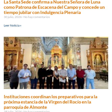
La Santa Sede confirma a Nuestra Señora de Luna
como Patrona de Escacena del Campo y concede un
tiempo jubilar con Indulgencia Plenaria
30 julio, 2026
No hay comentarios
Leer Noticia »
Instituciones coordinan los preparativos para la
próxima estancia de la Virgen del Rocío en la
parroquia de Almonte
28 julio, 2026
No hay comentarios