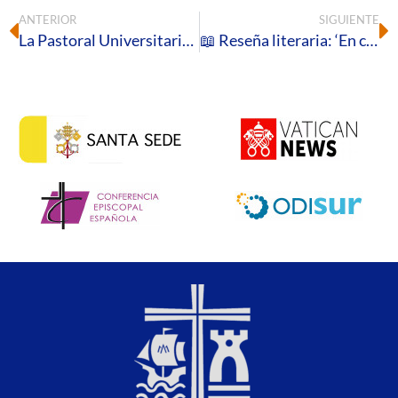
ANTERIOR
SIGUIENTE
La Pastoral Universitaria de Huelva participa en UDISUR 2025
📖 Reseña literaria: ‘En casa con Dios. Guía para los Ejercicios Espirituales en la vida ordinaria′, de Hedwig Lewis, SJ