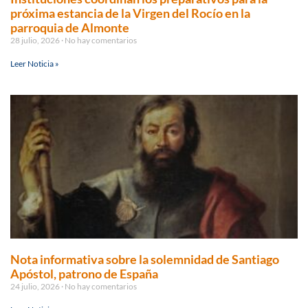
próxima estancia de la Virgen del Rocío en la
parroquia de Almonte
28 julio, 2026
No hay comentarios
Leer Noticia »
Nota informativa sobre la solemnidad de Santiago
Apóstol, patrono de España
24 julio, 2026
No hay comentarios