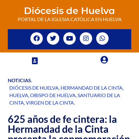
Diócesis de Huelva
PORTAL DE LA IGLESIA CATÓLICA EN HUELVA
NOTICIAS
.
DIÓCESIS DE HUELVA
,
HERMANDAD DE LA CINTA
,
HUELVA
,
OBISPO DE HUELVA
,
SANTUARIO DE LA
CINTA
,
VIRGEN DE LA CINTA
.
625 años de fe cintera: la
Hermandad de la Cinta
presenta la conmemoración