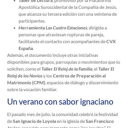
Taller de Lectura
, promovido por la Plataforma
Apostólica Suroccidental de la Compañía de Jesús,
que alcanza su tercera edición con una veintena de
participantes.
Herramienta
Las Cuatro Estaciones
, dirigida a
personas que atraviesan rupturas de pareja,
facilitando el contacto con acompañantes de
CVX
España
.
Además, el documento incluye otras iniciativas
disponibles para grupos, parroquias o movimientos que lo
soliciten, como el
Taller
El Reloj de la Familia
, el
Taller
El
Reloj de los Novios
y los
Centros de Preparación al
Matrimonio (CPM)
, espacios de diálogo y discernimiento
sobre la vocación familiar.
Un verano con sabor ignaciano
El pasado mes de julio, la comunidad celebró la festividad
de
San Ignacio de Loyola
en la iglesia de
San Francisco
Javier
, conocida popularmente como “los jesuitas”. El