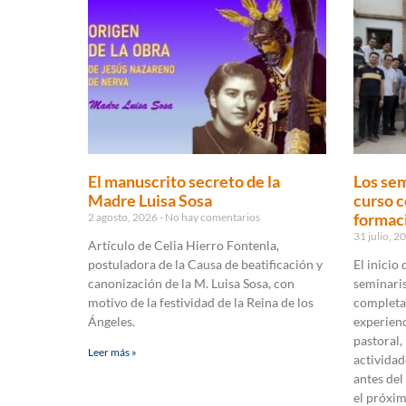
El manuscrito secreto de la
Los sem
Madre Luisa Sosa
curso c
formaci
2 agosto, 2026
No hay comentarios
31 julio, 
Artículo de Celia Hierro Fontenla,
postuladora de la Causa de beatificación y
El inicio
canonización de la M. Luisa Sosa, con
seminaris
motivo de la festividad de la Reina de los
completa
Ángeles.
experienc
pastoral,
Leer más »
actividad
antes del
el próxi