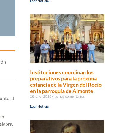
Leer Noticia »
ión
Instituciones coordinan los
preparativos para la próxima
estancia de la Virgen del Rocío
en la parroquia de Almonte
28 julio, 2026
No hay comentarios
unto al
Leer Noticia »
een
alabra,