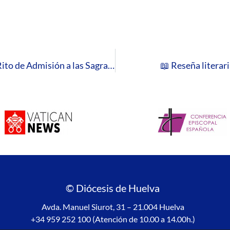
El Seminario Diocesano acoge este sábado el Rito de Admisión a las Sagradas Órdenes
📖 Reseña literar
© Diócesis de Huelva
Avda. Manuel Siurot, 31 – 21.004 Huelva
+34 959 252 100 (Atención de 10.00 a 14.00h.)