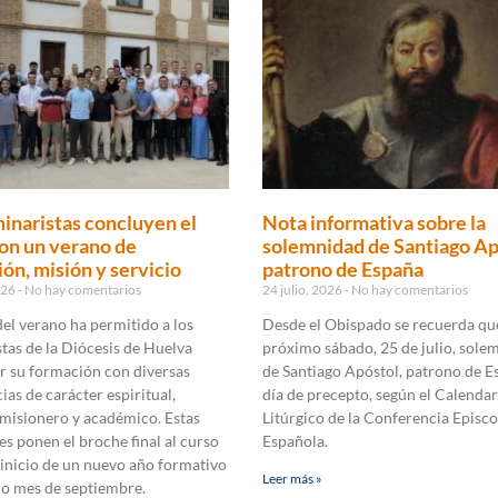
inaristas concluyen el
Nota informativa sobre la
on un verano de
solemnidad de Santiago Ap
ón, misión y servicio
patrono de España
2026
No hay comentarios
24 julio, 2026
No hay comentarios
 del verano ha permitido a los
Desde el Obispado se recuerda que
tas de la Diócesis de Huelva
próximo sábado, 25 de julio, sole
r su formación con diversas
de Santiago Apóstol, patrono de E
ias de carácter espiritual,
día de precepto, según el Calendar
 misionero y académico. Estas
Litúrgico de la Conferencia Episco
es ponen el broche final al curso
Española.
 inicio de un nuevo año formativo
Leer más »
mo mes de septiembre.