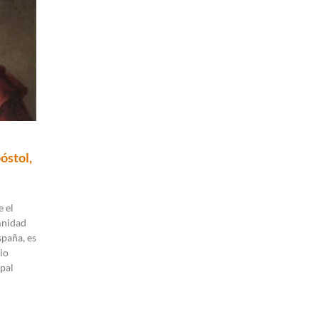
óstol,
 el
mnidad
spaña, es
io
pal