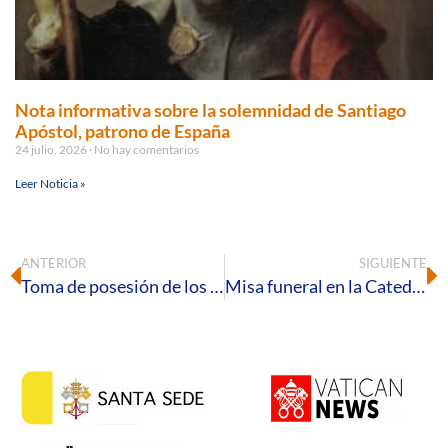
Nota informativa sobre la solemnidad de Santiago
Apóstol, patrono de España
24 julio, 2026
No hay comentarios
Leer Noticia »
ANTERIOR
SIGUIENTE
Toma de posesión de los nuevos arciprestes de El Andévalo y Huelva-Tinto
Misa funeral en la Catedral de Huelva por las víctimas de Adamuz