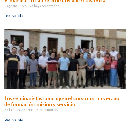
El manuscrito secreto de la Madre Luisa Sosa
2 agosto, 2026
No hay comentarios
Leer Noticia »
Los seminaristas concluyen el curso con un verano
de formación, misión y servicio
31 julio, 2026
No hay comentarios
Leer Noticia »