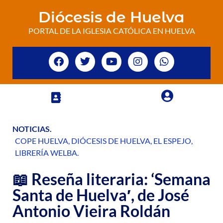
Diócesis de Huelva
PORTAL DE LA IGLESIA CATÓLICA EN HUELVA
NOTICIAS
.
COPE HUELVA
,
DIÓCESIS DE HUELVA
,
EL ESPEJO
,
LIBRERÍA WELBA
.
📖 Reseña literaria: ‘Semana
Santa de Huelva′, de José
Antonio Vieira Roldán