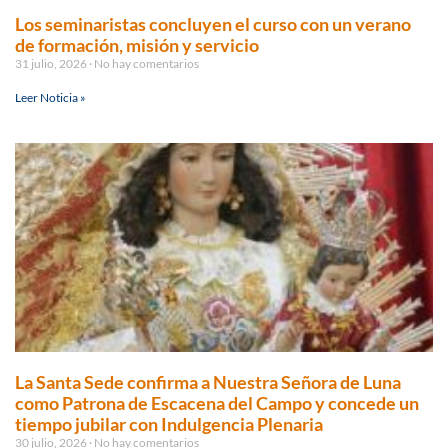
Los seminaristas concluyen el curso con un verano
de formación, misión y servicio
31 julio, 2026
No hay comentarios
Leer Noticia »
La Santa Sede confirma a Nuestra Señora de Luna
como Patrona de Escacena del Campo y concede un
tiempo jubilar con Indulgencia Plenaria
30 julio, 2026
No hay comentarios