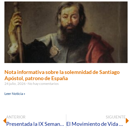
Nota informativa sobre la solemnidad de Santiago
Apóstol, patrono de España
24 julio, 2026
No hay comentarios
Leer Noticia »
ANTERIOR
SIGUIENTE
Presentada la IX Semana de Cine Espiritual en los cines Artesiete Holea
El Movimiento de Vida Ascendente celebra a sus Santos Patrones en Huelva