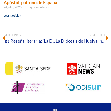
Apóstol, patrono de España
24 julio, 2026
No hay comentarios
Leer Noticia »
ANTERIOR
SIGUIENTE
📖 Reseña literaria: ‘La Eucaristía. Cómo acrecentar nuestro fervor en la misa′, de Joël Guibert
La Diócesis de Huelva invita a reflexionar sobre la presencia cristiana en la vida pública