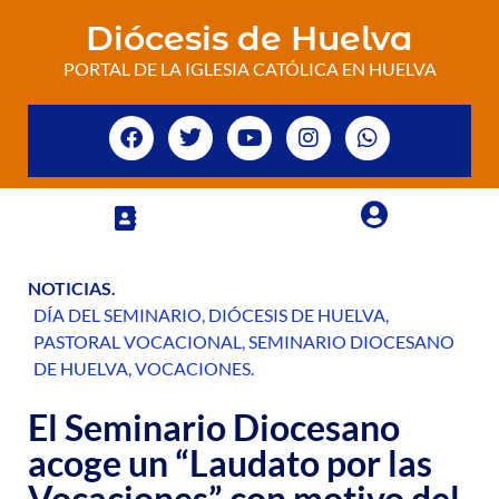
Diócesis de Huelva
PORTAL DE LA IGLESIA CATÓLICA EN HUELVA
NOTICIAS
.
DÍA DEL SEMINARIO
,
DIÓCESIS DE HUELVA
,
PASTORAL VOCACIONAL
,
SEMINARIO DIOCESANO
DE HUELVA
,
VOCACIONES
.
El Seminario Diocesano
acoge un “Laudato por las
Vocaciones” con motivo del